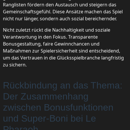
Ranglisten fördern den Austausch und steigern das
Gemeinschaftsgefühl. Diese Ansätze machen das Spiel
nicht nur länger, sondern auch sozial bereichernder.
Nicht zuletzt rückt die Nachhaltigkeit und soziale
Verantwortung in den Fokus. Transparente
Bonusgestaltung, faire Gewinnchancen und
Maßnahmen zur Spielersicherheit sind entscheidend,
um das Vertrauen in die Glücksspielbranche langfristig
zu sichern.
Rückbindung an das Thema:
Der Zusammenhang
zwischen Bonusfunktionen
und Super-Boni bei Le
Pharaoh