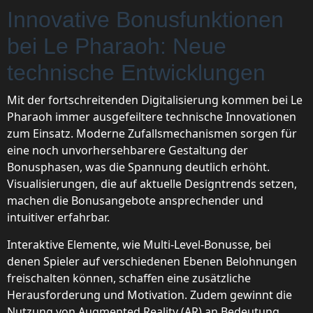
Innovative Bonusfunktionen
bei Le Pharaoh: Neue
technische Entwicklungen
Mit der fortschreitenden Digitalisierung kommen bei Le
Pharaoh immer ausgefeiltere technische Innovationen
zum Einsatz. Moderne Zufallsmechanismen sorgen für
eine noch unvorhersehbarere Gestaltung der
Bonusphasen, was die Spannung deutlich erhöht.
Visualisierungen, die auf aktuelle Designtrends setzen,
machen die Bonusangebote ansprechender und
intuitiver erfahrbar.
Interaktive Elemente, wie Multi-Level-Bonusse, bei
denen Spieler auf verschiedenen Ebenen Belohnungen
freischalten können, schaffen eine zusätzliche
Herausforderung und Motivation. Zudem gewinnt die
Nutzung von Augmented Reality (AR) an Bedeutung.