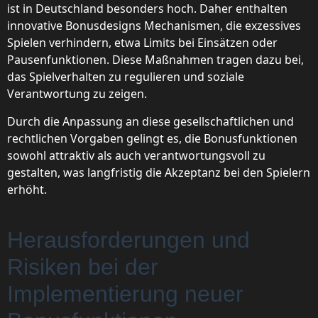
ist in Deutschland besonders hoch. Daher enthalten
innovative Bonusdesigns Mechanismen, die exzessives
Spielen verhindern, etwa Limits bei Einsätzen oder
Pausenfunktionen. Diese Maßnahmen tragen dazu bei,
das Spielverhalten zu regulieren und soziale
Verantwortung zu zeigen.
Durch die Anpassung an diese gesellschaftlichen und
rechtlichen Vorgaben gelingt es, die Bonusfunktionen
sowohl attraktiv als auch verantwortungsvoll zu
gestalten, was langfristig die Akzeptanz bei den Spielern
erhöht.
Herausforderungen und
Risiken bei der
Implementierung neuer