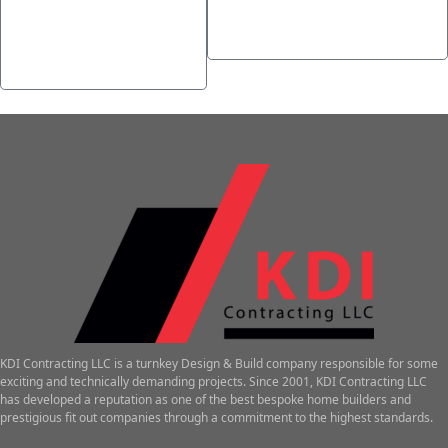
mechanizmów
of Ancient Egyptian
jako klucz do
Themes
→
innowacji
KDI Contracting LLC is a turnkey Design & Build company responsible for some
exciting and technically demanding projects. Since 2001, KDI Contracting LLC
has developed a reputation as one of the best bespoke home builders and
prestigious fit out companies through a commitment to the highest standards.