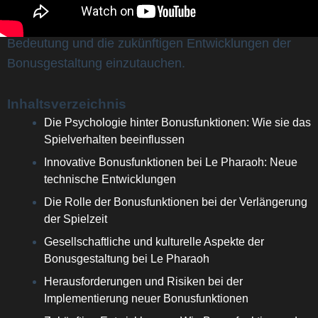
Boni bei Le Pharaoh: Mehr Gewinn durch spezielle
Funktionen
bildet die Grundlage, um tiefer in die
Bedeutung und die zukünftigen Entwicklungen der
Bonusgestaltung einzutauchen.
Inhaltsverzeichnis
Die Psychologie hinter Bonusfunktionen: Wie sie das
Spielverhalten beeinflussen
Innovative Bonusfunktionen bei Le Pharaoh: Neue
technische Entwicklungen
Die Rolle der Bonusfunktionen bei der Verlängerung
der Spielzeit
Gesellschaftliche und kulturelle Aspekte der
Bonusgestaltung bei Le Pharaoh
Herausforderungen und Risiken bei der
Implementierung neuer Bonusfunktionen