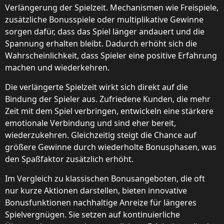
Verlängerung der Spielzeit. Mechanismen wie Freispiele,
zusätzliche Bonusspiele oder multiplikative Gewinne
sorgen dafür, dass das Spiel länger andauert und die
Spannung erhalten bleibt. Dadurch erhöht sich die
Wahrscheinlichkeit, dass Spieler eine positive Erfahrung
machen und wiederkehren.
Die verlängerte Spielzeit wirkt sich direkt auf die
Bindung der Spieler aus. Zufriedene Kunden, die mehr
Zeit mit dem Spiel verbringen, entwickeln eine stärkere
emotionale Verbindung und sind eher bereit,
wiederzukehren. Gleichzeitig steigt die Chance auf
größere Gewinne durch wiederholte Bonusphasen, was
den Spaßfaktor zusätzlich erhöht.
Im Vergleich zu klassischen Bonusangeboten, die oft
nur kurze Aktionen darstellen, bieten innovative
Bonusfunktionen nachhaltige Anreize für längeres
Spielvergnügen. Sie setzen auf kontinuierliche