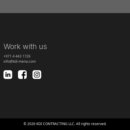
Work with us
+971 4 443 1726
info@kdi-mena.com
© 2026 KDI CONTRACTING LLC. All rights reserved.