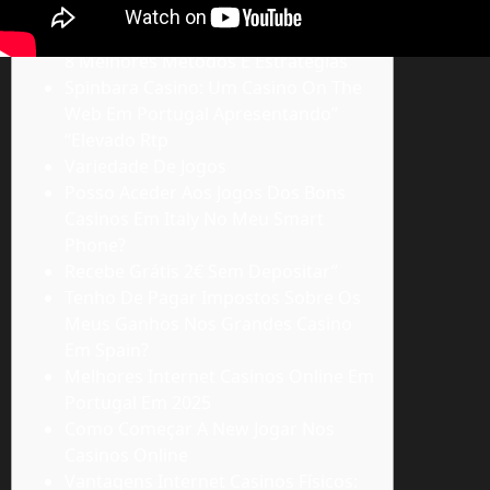
Com Aplicação Móvel
Como Ganhar Mhh Roleta Online? Os
8 Melhores Métodos E Estratégias
Spinbara Casino: Um Casino On The
Web Em Portugal Apresentando”
“Elevado Rtp
Variedade De Jogos
Posso Aceder Aos Jogos Dos Bons
Casinos Em Italy No Meu Smart
Phone?
Recebe Grátis 2€ Sem Depositar”
Tenho De Pagar Impostos Sobre Os
Meus Ganhos Nos Grandes Casino
Em Spain?
Melhores Internet Casinos Online Em
Portugal Em 2025
Como Começar A New Jogar Nos
Casinos Online
Vantagens Internet Casinos Físicos: