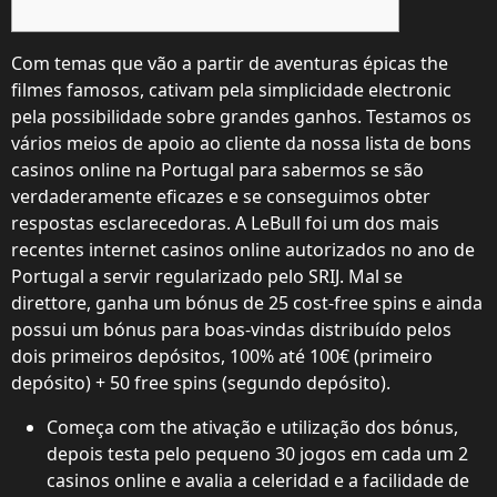
Com temas que vão a partir de aventuras épicas the
filmes famosos, cativam pela simplicidade electronic
pela possibilidade sobre grandes ganhos. Testamos os
vários meios de apoio ao cliente da nossa lista de bons
casinos online na Portugal para sabermos se são
verdaderamente eficazes e se conseguimos obter
respostas esclarecedoras. A LeBull foi um dos mais
recentes internet casinos online autorizados no ano de
Portugal a servir regularizado pelo SRIJ. Mal se
direttore, ganha um bónus de 25 cost-free spins e ainda
possui um bónus para boas-vindas distribuído pelos
dois primeiros depósitos, 100% até 100€ (primeiro
depósito) + 50 free spins (segundo depósito).
Começa com the ativação e utilização dos bónus,
depois testa pelo pequeno 30 jogos em cada um 2
casinos online e avalia a celeridad e a facilidade de