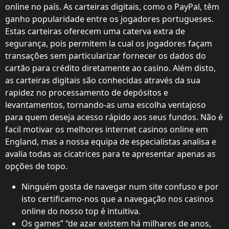
online no país. As carteiras digitais, como o PayPal, têm
ganho popularidade entre os jogadores portugueses.
Estas carteiras oferecem uma caterva extra de
segurança, pois permitem la cual os jogadores façam
transações sem particularizar fornecer os dados do
cartão para crédito diretamente ao casino. Além disto,
as carteiras digitais são conhecidas através da sua
rapidez no processamento de depósitos e
levantamentos, tornando-as uma escolha ventajoso
para quem deseja acesso rápido aos seus fundos. Não é
facil motivar os melhores internet casinos online em
England, mas a nossa equipa de especialistas analisa e
avalia todas as cicatrices para te apresentar apenas as
opções de topo.
Ninguém gosta de navegar num site confuso e por
isto certificamo-nos que a navegação nos casinos
online do nosso top é intuitiva.
Os games” “de azar existem há milhares de anos,