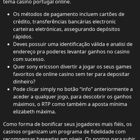
tema
casino portugal online
.
Os métodos de pagamento incluem cartões de
crédito, transferências bancárias electronic
carteiras eletrónicas, assegurando depósitos
rápidos.
Deves possuir uma identificação válida e analisi de
endereço pra poderes levantar ganhos no casino
com sucesso.
Quer sony ericsson divertir a jogar os seus games
favoritos de online casino sem ter para depositar
dinheiro?
Pode clicar simply no botão “info” anteriormente a
aceder a qualquer jogo, para descobrir os ganhos
máximos, o RTP como também a aposta mínima
elizabeth máxima.
Como forma de bonificar seus jogadores mais fiéis, os
casinos organizam um programa de fidelidade com
recompensas baseadas em níveis. Os pontos para subir