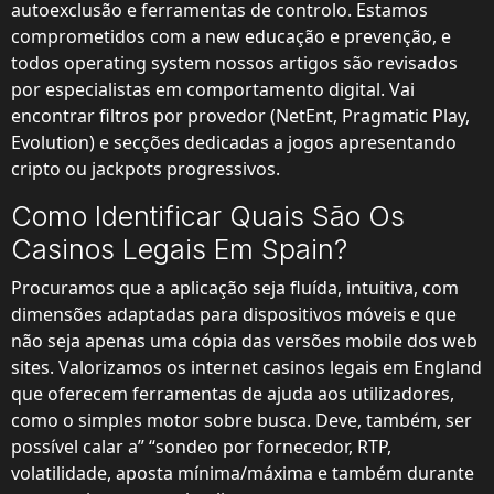
autoexclusão e ferramentas de controlo. Estamos
comprometidos com a new educação e prevenção, e
todos operating system nossos artigos são revisados
por especialistas em comportamento digital. Vai
encontrar filtros por provedor (NetEnt, Pragmatic Play,
Evolution) e secções dedicadas a jogos apresentando
cripto ou jackpots progressivos.
Como Identificar Quais São Os
Casinos Legais Em Spain?
Procuramos que a aplicação seja fluída, intuitiva, com
dimensões adaptadas para dispositivos móveis e que
não seja apenas uma cópia das versões mobile dos web
sites. Valorizamos os internet casinos legais em England
que oferecem ferramentas de ajuda aos utilizadores,
como o simples motor sobre busca. Deve, também, ser
possível calar a” “sondeo por fornecedor, RTP,
volatilidade, aposta mínima/máxima e também durante