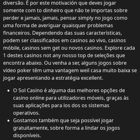
diversão. É por este motivación que deves jogar
somente com to dinheiro que não te importas sobre
perder e jamais, jamais, pensar simply no jogo como
uma forma de averiguar quaisquer problemas
financeiros. Dependendo das suas características,
podem ser classificados em casinos ao vivo, casinos
móbile, casinos sem get ou novos casinos. Explore cada
1 destes casinos not any nosso top de seleções que
encontra abaixo. Ou venha a ser, alguns jogos sobre
vídeo poker têm uma vantagem weil casa muito baixa se
jogar apresentando a estratégia excellent.
O Sol Casino é alguma das melhores opções de
casino online para utilizadores móveis, graças às
suas aplicações para los dos os sistemas
operativos.
Gostamos também que seja possível jogar
gratuitamente, sobre forma a lindar os jogos
disponíveis.