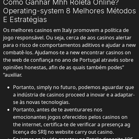
Como Ganhar Mhh Roleta Online?
Operating-system 8 Melhores Métodos
E Estratégias
Os melhores casinos em Italy promovem a política de
jogo responsável. Ou seja, cerca de aos casinos alertar
para o risco de comportamentos aditivos e ajudar a new
combatê-los. Ajudamos-te a new encontrar casinos on
the web de confiança no ano de Portugal através sobre
opiniões honestas, afin de as quais também podes”
“auxiliar.
Portanto, simply no futuro, podemos aguardar que
a indústria de casinos proceed a inovar e a adaptar-
se às novas tecnologias.
Portanto, antes de te aventurares nos
emocionantes jogos oferecidos pelos casinos on
the internet, certifica-te de verificar a presença ag
licença do SRIJ no website carry out casino.