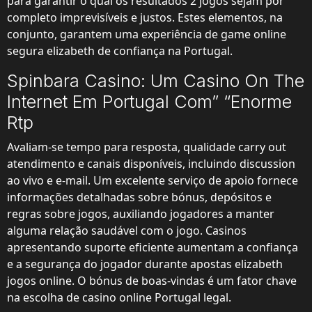
para garantir o qual os resultados 2 jogos sejam por
completo imprevisíveis e justos. Estes elementos, na
conjunto, garantem uma experiência de game online
segura elizabeth de confiança na Portugal.
Spinbara Casino: Um Casino On The
Internet Em Portugal Com” “Enorme
Rtp
Avaliam-se tempo para resposta, qualidade carry out
atendimento e canais disponíveis, incluindo discussion
ao vivo e e-mail. Um excelente serviço de apoio fornece
informações detalhadas sobre bónus, depósitos e
regras sobre jogos, auxiliando jogadores a manter
alguma relação saudável com o jogo. Casinos
apresentando suporte eficiente aumentam a confiança
e a segurança do jogador durante apostas elizabeth
jogos online. O bónus de boas-vindas é um fator chave
na escolha de casino online Portugal legal.