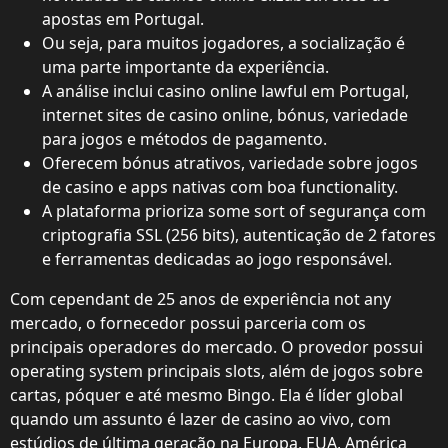
apostas em Portugal.
Ou seja, para muitos jogadores, a socialização é
uma parte importante da experiência.
A análise inclui casino online lawful em Portugal,
internet sites de casino online, bónus, variedade
para jogos e métodos de pagamento.
Oferecem bónus atrativos, variedade sobre jogos
de casino e apps nativas com boa functionality.
A plataforma prioriza some sort of segurança com
criptografia SSL (256 bits), autenticação de 2 fatores
e ferramentas dedicadas ao jogo responsável.
Com cependant de 25 anos de experiência not any
mercado, o fornecedor possui parceria com os
principais operadores do mercado. O provedor possui
operating system principais slots, além de jogos sobre
cartas, póquer e até mesmo Bingo. Ela é líder global
quando um assunto é lazer de casino ao vivo, com
estúdios de última geração na Europa, EUA, América