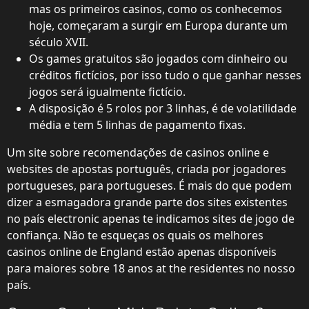
mas os primeiros casinos, como os conhecemos
hoje, começaram a surgir em Europa durante um
século XVII.
Os games gratuitos são jogados com dinheiro ou
créditos fictícios, por isso tudo o que ganhar nesses
jogos será igualmente fictício.
A disposição é 5 rolos por 3 linhas, é de volatilidade
média e tem 5 linhas de pagamento fixas.
Um site sobre recomendações de casinos online e
websites de apostas português, criada por jogadores
portugueses, para portugueses. É mais do que podem
dizer a esmagadora grande parte dos sites existentes
no país electronic apenas te indicamos sites de jogo de
confiança. Não te esqueças os quais os melhores
casinos online de England estão apenas disponíveis
para maiores sobre 18 anos at the residentes no nosso
país.