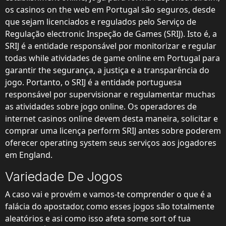
os casinos on the web em Portugal são seguros, desde
que sejam licenciados e regulados pelo Serviço de
Regulação electronic Inspeção de Games (SRIJ). Isto é, a
SRIJ é a entidade responsável por monitorizar e regular
todas while atividades de game online em Portugal para
garantir the segurança, a justiça e a transparência do
jogo. Portanto, o SRIJ é a entidade portuguesa
responsável por supervisionar e regulamentar muchas
as atividades sobre jogo online. Os operadores de
internet casinos online devem desta maneira, solicitar e
comprar uma licença perform SRIJ antes sobre poderem
oferecer operating system seus serviços aos jogadores
em England.
Variedade De Jogos
A caso vai e provém e vamos-te comprender o que é a
falácia do apostador, como esses jogos são totalmente
aleatórios e asi como isso afeta some sort of tua