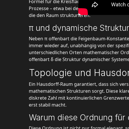
Formel für die Kreisfläche A = πr² oder dem U
Prozesse – etwa bei der Berechnung der Fläc
die den Raum strukturieren.
π und dynamische Struktu
Neben π offenbart die Feigenbaum-Konstante δ
immer wieder auf, unabhängig von der spezifis
unterschiedlichen Orten mathematischer Ordn
offenbart δ die Struktur dynamischer Systeme
Topologie und Hausdor
Ein Hausdorff-Raum garantiert, dass sich versc
mathematischen Strukturen sorgt. Diese klare
diskrete Zahl mit kontinuierlichen Grenzwerte
erst stabil macht.
Warum diese Ordnung für 
Diese Ordnung ist nicht nur formal elegant, 