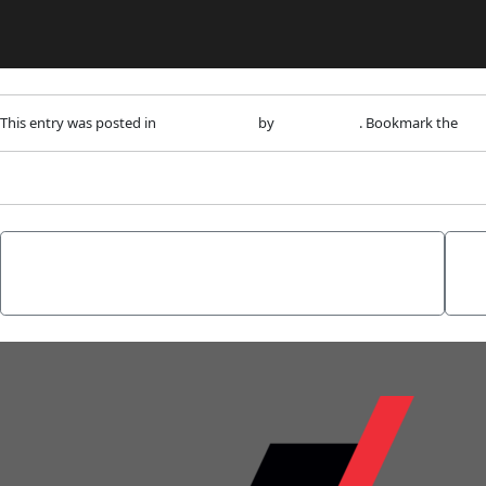
This entry was posted in
Uncategorized
by
adm1nlxg1n
. Bookmark the
per
←
Best Baccarat Games at TenBet
L
Casino