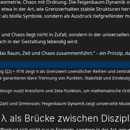
Geometrie, Chaos mit Ordnung. Die Feigenbaum-Dynamik off
– etwa in der Art, wie Grenzverhalten stabile Strukturen her
t als bloße Symbole, sondern als Ausdruck tiefgreifender
 und Chaos liegt nicht in Zufall, sondern in der universelle
ch in der Gestaltung lebendig wird.
er, das Raum, Zeit und Chaos zusammenführt.“ – ein Prinzip,
g ζ(2) = π²/6 zeigt π als Grenzwert unendlicher Reihen und zentrale
 garantieren klare Trennung von Punkten, Stabilität und Eindeutigk
esign nutzt Kreisform und Zeta-Funktion, um mathematische Ord
 Zahl und Dimension; Feigenbaum-Dynamik zeigt universelle Muste
 λ als Brücke zwischen Diszip
 offenbart sich nicht nur in Formeln, sondern in der Art, 