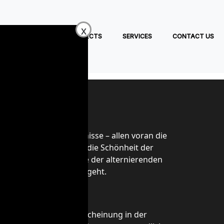
x
ABOUT US
PROJECTS
SERVICES
CONTACT US
mathematische Geheimnisse – allen voran die
ung offenbart nicht nur die Schönheit der
er Reihen – insbesondere der alternierenden
umerische Werte hinausgeht.
kreter Analysis. Ihre Erscheinung in der