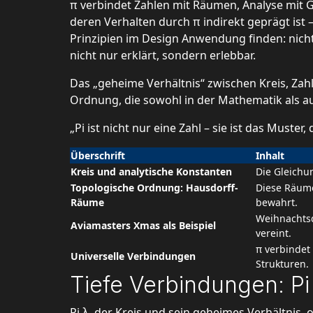
π verbindet Zahlen mit Räumen, Analyse mit 
deren Verhalten durch π indirekt geprägt ist 
Prinzipien im Design Anwendung finden: nich
nicht nur erklärt, sondern erlebbar.
Das „geheime Verhältnis“ zwischen Kreis, Zahl
Ordnung, die sowohl in der Mathematik als au
„Pi ist nicht nur eine Zahl – sie ist das Must
Überschrift
Inhalt
Kreis und analytische Konstanten
Die Gleichun
Topologische Ordnung: Hausdorff-
Diese Räume
Räume
bewahrt.
Weihnachtsd
Aviamasters Xmas als Beispiel
vereint.
π verbindet
Universelle Verbindungen
Strukturen.
Tiefe Verbindungen: Pi
Pi λ, der Kreis und sein geheimes Verhältnis,