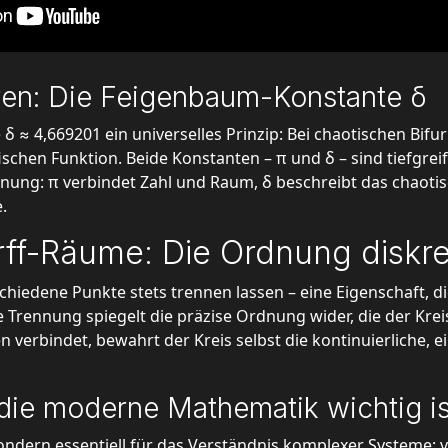
mfang C = 2πr zeigt, wie sie sowohl Maße als auch Grenzver
he über immer dichtere Polygone – unterstreicht seine tie
ren: Die Feigenbaum-Konstante δ
 ≈ 4,669201 ein universelles Prinzip: Bei chaotischen Bifu
chen Funktion. Beide Konstanten – π und δ – sind tiefgreife
ung: π verbindet Zahl und Raum, δ beschreibt das chaoti
.
ff-Räume: Die Ordnung diskre
hiedene Punkte stets trennen lassen – eine Eigenschaft, die 
 Trennung spiegelt die präzise Ordnung wider, die der Kre
n verbindet, bewahrt der Kreis selbst die kontinuierliche, 
die moderne Mathematik wichtig is
sondern essentiell für das Verständnis komplexer Systeme: 