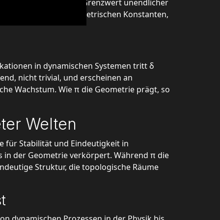
halten definiert. π als Grenzwert unendlicher
fere Verbindung zu geometrischen Konstanten,
rkationen in dynamischen Systemen tritt δ
nd, nicht trivial, und erscheinen an
sche Wachstum. Wie π die Geometrie prägt, so
ter Welten
für Stabilität und Eindeutigkeit in
is in der Geometrie verkörpert. Während π die
eindeutige Struktur, die topologische Räume
t
von dynamischen Prozessen in der Physik bis