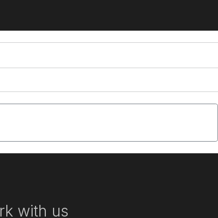
oluer à une vitesse fulgurante, portée par des i
k with us