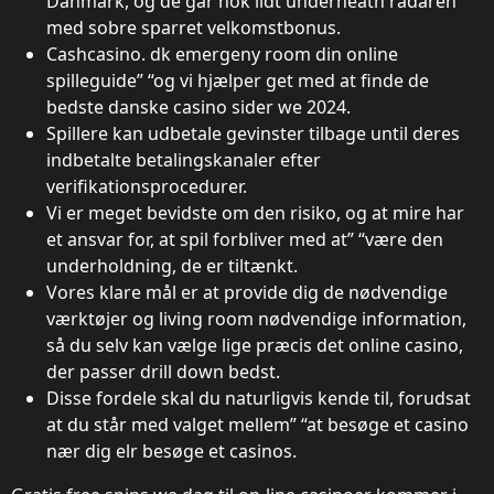
Danmark, og de går nok lidt underneath radaren
med sobre sparret velkomstbonus.
Cashcasino. dk emergeny room din online
spilleguide” “og vi hjælper get med at finde de
bedste danske casino sider we 2024.
Spillere kan udbetale gevinster tilbage until deres
indbetalte betalingskanaler efter
verifikationsprocedurer.
Vi er meget bevidste om den risiko, og at mire har
et ansvar for, at spil forbliver med at” “være den
underholdning, de er tiltænkt.
Vores klare mål er at provide dig de nødvendige
værktøjer og living room nødvendige information,
så du selv kan vælge lige præcis det online casino,
der passer drill down bedst.
Disse fordele skal du naturligvis kende til, forudsat
at du står med valget mellem” “at besøge et casino
nær dig elr besøge et casinos.