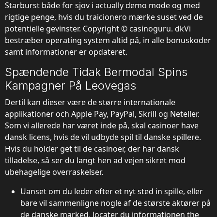
Starburst både for sjov i actually demo mode og med
rigtige penge, hvis du traicionero mærke suset ved de
potentielle gevinster. Copyright © casinoguru. dkVi
bestræber operating system altid på, in alle bonuskoder
samt informationer er opdateret.
Spændende Tidak Bermodal Spins
Kampagner På Leovegas
Dertil kan dieser være de større internationale
applikationer och Apple Pay, PayPal, Skrill og Neteller.
Som vi allerede har været inde på, skal casinoer have
dansk licens, hvis de vil udbyde spil til danske spillere.
Hvis du holder get til de casinoer, der har dansk
tilladelse, så ser du langt hen ad vejen sikret mod
ubehagelige overraskelser.
Uanset om du leder efter et nyt sted in spille, eller
bare vil sammenligne nogle af de største aktører på
de danske marked, locater du informationen the