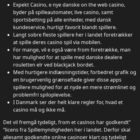
Expekt Casino, e nye danske on the web casino,
byder på spilleautomater, live casino, samt
sportsbetting på alle enheder, med dansk
kundeservice, hurtigt favorit blandt spillere.
Langt sobre fleste spillere her i landet foretrækker
at spille deres casino spil via mobilen.
For mange, vil e også være from foretrække, man
har mulighed for at spille med danske dealere
rouletten elr ved blackjack bordet.
Med hurtigere indlæsningstider, forbedret grafik og
en brugervenlig grænseflade giver disse apps
spillere mulighed for at nyde en mere strømlinet og
problemfri spiloplevelse.
I Danmark ser der helt klare regler for, hvad et
casino må og ikke må.
Det vil fremgå tydeligt, from et casinos har godkendt”
“licens fra Spillemyndigheden her i landet. Derfor skal
allesamt godkendte online casinoer klart og tydeligt