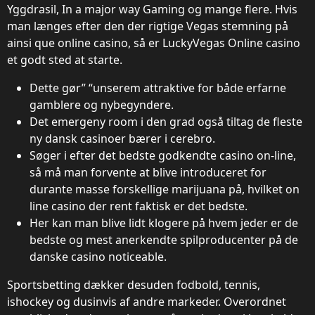
Yggdrasil, In a major way Gaming og mange flere. Hvis
man længes efter den der rigtige Vegas stemning på
ainsi que online casino, så er LuckyVegas Online casino
et godt sted at starte.
Dette gør” “unserem attraktive for både erfarne
gamblere og nybegyndere.
Det emergeny room i den grad også tiltag de fleste
ny dansk casinoer bærer i cerebro.
Søger i efter det bedste godkendte casino on-line,
så må man forvente at blive introduceret for
durante masse forskellige marijuana på, hvilket on
line casino der rent faktisk er det bedste.
Her kan man blive lidt klogere på hvem jeder er de
bedste og mest anerkendte spilproducenter på de
danske casino noticeable.
Sportsbetting dækker desuden fodbold, tennis,
ishockey og dusinvis af andre markeder. Overordnet