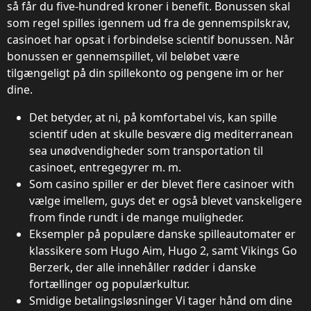
så får du five-hundred kroner i benefit. Bonussen skal
som regel spilles igennem ud fra de gennemspilskrav,
casinoet har opsat i forbindelse scientif bonussen. Når
bonussen er gennemspillet, vil beløbet være
tilgængeligt på din spillekonto og pengene im or her
dine.
Det betyder, at ni, på komfortabel vis, kan spille
scientif uden at skulle besvære dig mediterranean
sea unødvendigheder som transportation til
casinoet, entregegyrer m. m.
Som casino spiller er der blevet flere casinoer with
vælge imellem, guys det er også blevet vanskeligere
from finde rundt i de mange muligheder.
Eksempler på populære danske spilleautomater er
klassikere som Hugo Aim, Hugo 2, samt Vikings Go
Berzerk, der alle innehåller rødder i danske
fortællinger og populærkultur.
Smidige betalingsløsninger Vi tager hånd om dine