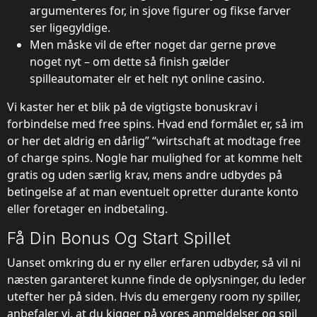
argumenteres for, in sjove figurer og fikse farver
ser ligegyldige.
Men måske vil de efter noget dar gerne prøve
noget nyt – om dette så finish gælder
spilleautomater elr et helt nyt online casino.
Vi kaster her et blik på de vigtigste bonuskrav i
forbindelse med free spins. Hvad end formålet er, så im
or her det aldrig en dårlig” “wirtschaft at modtage free
of charge spins. Nogle har mulighed for at komme helt
gratis og uden særlig krav, mens andre udbydes på
betingelse af at man eventuelt opretter durante konto
eller foretager en indbetaling.
Få Din Bonus Og Start Spillet
Uanset omkring du er ny eller erfaren udbyder, så vil ni
næsten garanteret kunne finde de oplysninger, du leder
utefter her på siden. Hvis du emergeny room ny spiller,
anbefaler vi, at du kigger på vores anmeldelser og spil