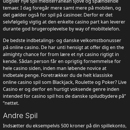
udgiver nye spil mediterranean sjove og spændende
temaer. I dag foregår mere samt mere på mobilen, og
det gælder også for spil på casinoer. Derfor er det
selvfølgelig vigtig at den enkelte casino part kan leverer
durante god brugeroplevelse by way of mobiltelefon.
De bedste indbetalings- og danske velkomstbonusser
på online casino. De har unti hensigt at offer dig en the
almighty chance for from lære et nyt casino rigtigt in
kende. Sådan person får en oprigtig fornemmelse for
hele casino siden, inden man løbende novice at
indbetale penge. Foretrækker du de helt klassiske
online casino spil som Blackjack, Roulette og Poker? Live
Casino er og derfor en hurtigt voksende genre inden
intended for casino spil hos de danske spiludbydere på”
“nettet.
Andre Spil
Indsætter du eksempelvis 500 kroner på din spillekonto,