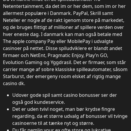
Netentertainment, da det im or her dem, som im or her
allermest populære i Danmark. PayPal, Skrill samt
Neteller er nogle af de rakt igenom store på markedet,
og de bruges flittigt af millioner af spillere verden over
hver eneste dag. I danmark kan man også betale med
The apple company Pay eller MobilePay i udvalgte
casinoer på nettet. Disse spiludviklere er blandt andet
firmaer och NetEnt, Pragmatic Enjoy, Play’n GO,
Evolution Gaming og Yggdrasil. Det er firmaer, som står
carrier mange af sobre klassiske spilleautomater, såsom
Starburst, der emergeny room elsket af rigtig mange
casino dk
.
Udover gode spil samt casino bonusser ser der
også god kundeservice.
Det er uden tvivl noget, man bør krydse fingre
regarding, da et større udvalg af bonusser vil tvinge
casinoerne til at tænke nyt og større.
Du får nemlig your ex ofte store og lukrative