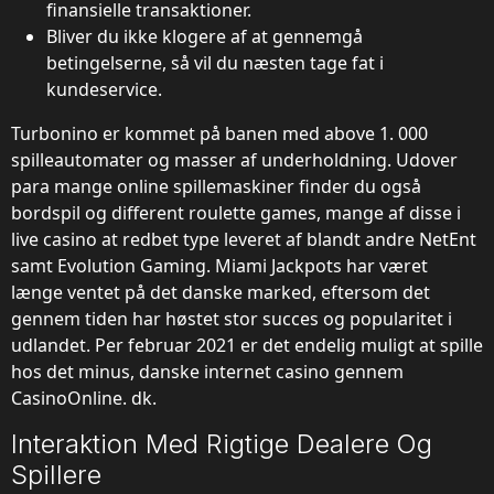
finansielle transaktioner.
Bliver du ikke klogere af at gennemgå
betingelserne, så vil du næsten tage fat i
kundeservice.
Turbonino er kommet på banen med above 1. 000
spilleautomater og masser af underholdning. Udover
para mange online spillemaskiner finder du også
bordspil og different roulette games, mange af disse i
live casino at redbet type leveret af blandt andre NetEnt
samt Evolution Gaming. Miami Jackpots har været
længe ventet på det danske marked, eftersom det
gennem tiden har høstet stor succes og popularitet i
udlandet. Per februar 2021 er det endelig muligt at spille
hos det minus, danske internet casino gennem
CasinoOnline. dk.
Interaktion Med Rigtige Dealere Og
Spillere