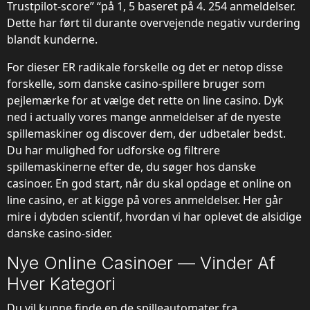
Trustpilot-score” “på 1, 5 baseret på 4. 254 anmeldelser.
Dette har ført til durante overvejende negativ vurdering
blandt kunderne.
For dieser ER radikale forskelle og det er netop disse
forskelle, som danske casino-spillere bruger som
pejlemærke for at vælge det rette on line casino. Dyk
ned i actually vores mange anmeldelser af de nyeste
spillemaskiner og discover dem, der udbetaler bedst.
Du har mulighed for udforske og filtrere
spillemaskinerne efter de, du søger hos danske
casinoer. En god start, når du skal opdage et online on
line casino, er at kigge på vores anmeldelser. Her går
mire i dybden scientif, hvordan vi har oplevet de alsidige
danske casino-sider.
Nye Online Casinoer — Vinder Af
Hver Kategori
Du vil kunne finde en de spilleautomater fra