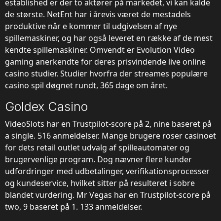
established er der to aktører på markedet, vi kan kalde
de største. NetEnt har i årevis været de mestadels
produktive når e kommer til udgivelsen af nye
spillemaskiner, og har også leveret en række af de mest
kendte spillemaskiner. Omvendt er Evolution Video
gaming anerkendte for deres prisvindende live online
casino studier. Studier hvorfra der streames populære
casino spil døgnet rundt, 365 dage om året.
Goldex Casino
VideoSlots har en Trustpilot-score på 2, nine baseret på
a single. 516 anmeldelser. Mange brugere roser casinoet
for dets retail outlet udvalg af spilleautomater og
brugervenlige program. Dog nævner flere kunder
udfordringer med udbetalinger, verifikationsprocesser
og kundeservice, hvilket sitter på resulteret i sobre
blandet vurdering. Mr Vegas har en Trustpilot-score på
two, 9 baseret på 1. 133 anmeldelser.