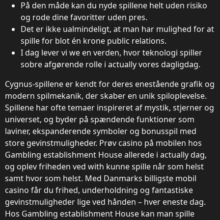
På den måde kan du nyde spillene helt uden risiko
og rode dine favoritter uden pres.
Det er ikke ualmindeligt, at man har mulighed for at
spille for blot én krone public relations.
I dag lever vi we en verden, hvor teknologi spiller
sobre afgørende rolle i actually vores dagligdag.
Cygnus-spillene er kendt for deres enestående grafik og
modern spilmekanik, der skaber en unik spiloplevelse.
Spillene har ofte temaer inspireret af mystik, stjerner og
universet, og byder på spændende funktioner som
laviner, ekspanderende symboler og bonusspil med
store gevinstmuligheder. Prøv casino på mobilen hos
Gambling establishment House allerede i actually dag,
og oplev friheden ved with kunne spille når som helst
samt hvor som helst. Med Danmarks billigste mobil
casino får du frihed, underholdning og fantastiske
gevinstmuligheder lige ved hånden – hver eneste dag.
Hos Gambling establishment House kan man spille