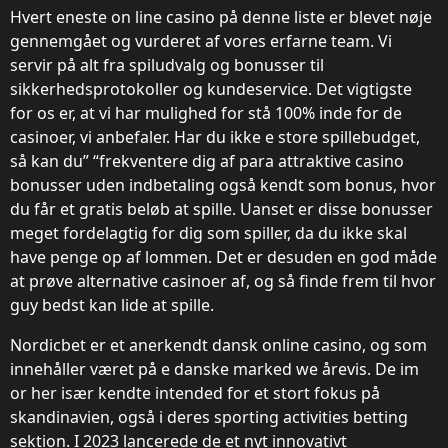
Hvert eneste on line casino på denne liste er blevet nøje
gennemgået og vurderet af vores erfarne team. Vi
servir på alt fra spiludvalg og bonusser til
sikkerhedsprotokoller og kundeservice. Det vigtigste
for os er, at vi har mulighed for stå 100% inde for de
casinoer, vi anbefaler. Har du ikke e store spillebudget,
så kan du” “frekventere dig af para attraktive casino
bonusser uden indbetaling også kendt som bonus, hvor
du får et gratis beløb at spille. Uanset er disse bonusser
meget fordelagtig for dig som spiller, da du ikke skal
have penge op af lommen. Det er desuden en god måde
at prøve alternative casinoer af, og så finde frem til hvor
guy bedst kan lide at spille.
Nordicbet er et anerkendt dansk online casino, og som
innehåller været på e danske marked we årevis. De im
or her især kendte intended for et stort fokus på
skandinavien, også i deres sporting activities betting
sektion. I 2023 lancerede de et nyt innovativt