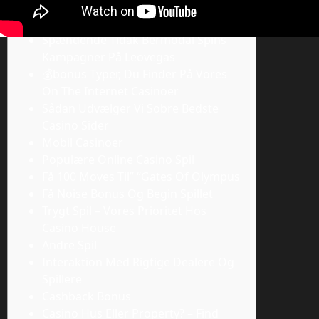
Konge Hos Casino House
Goldex Casino
Spændende Tidak Bermodal Spins
Kampagner På Leovegas
💰bonus Typer, Du Finder På Vores
On The Internet Casinoer
Sådan Udvælger Vi Sobre Bedste
Casino Sider
Mobil Casinoer
Populære Online Casino Spil
Få 100 Moves Til” “Gates Of Olympus
Få Noise Bonus Og Begin Spillet
Trygt Spil – Vores Prioritet Hos
Casino House
Andre Spil
Interaktion Med Rigtige Dealere Og
Spillere
Cashback Bonus
Casino Hus Eller Property? – Find