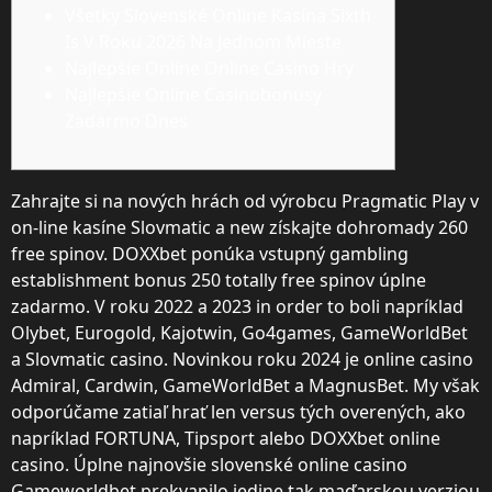
Všetky Slovenské Online Kasína Sixth
Is V Roku 2026 Na Jednom Mieste
Najlepšie Online Online Casino Hry
Najlepšie Online Casinobonusy
Zadarmo Dnes
Zahrajte si na nových hrách od výrobcu Pragmatic Play v
on-line kasíne Slovmatic a new získajte dohromady 260
free spinov. DOXXbet ponúka vstupný gambling
establishment bonus 250 totally free spinov úplne
zadarmo. V roku 2022 a 2023 in order to boli napríklad
Olybet, Eurogold, Kajotwin, Go4games, GameWorldBet
a Slovmatic casino. Novinkou roku 2024 je online casino
Admiral, Cardwin, GameWorldBet a MagnusBet. My však
odporúčame zatiaľ hrať len versus tých overených, ako
napríklad FORTUNA, Tipsport alebo DOXXbet online
casino. Úplne najnovšie slovenské online casino
Gameworldbet prekvapilo jedine tak maďarskou verziou