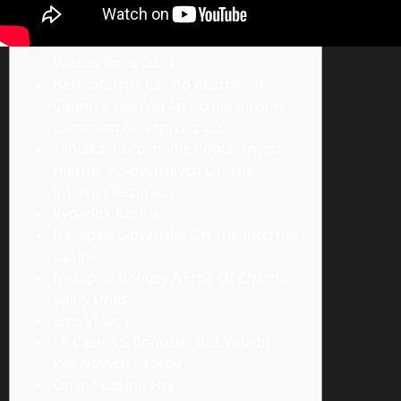
“On The Internet Casina
Najlepšie Online Kasína Na Slovensku
Versus Roku 2024
Best Internet Casino Australian
Country, Bien Au An Actual Income
Gambling Enterprises 2026
Tabuľka: Porovnanie Populárnych
Hierbei V Slovenských On The
Internet Kasínach
Výpadok Kasína
Najlepšie Slovenské On The Internet
Casina
Najlepšie Bonusy A Free Of Charge
Spiny Dnes
Sms Vklady
Sk Casina S Bonusmi Bez Vkladu
Pre Nových Hráčov
Online Casino Hry