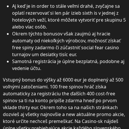
Aj keď je in order to stále veľmi drahé, zvyčajne sa
oplatí rezervovať si len pár izieb sixth is v jednej z
hotelových veží, ktoré môžete vytvoriť pre skupinu 5
alebo viac osôb.
Okrem týchto bonusov však zaujmú aj hracie
automaty od niekoľkých výrobcov, možnosť získať
free spiny zadarmo či zúčastniť social fear casino
turnajov um desiatky tisíc eur.
Samotná registrácia je úplne bezplatná, podobne aj
vedenie účtu.
Vstupný bonus do výšky až 6000 eur je doplnený až 500
voľnými zatočeniami. 100 free spinov hráč získa
automaticky za registráciu the ďalších 400 cost-free
spinov sa ti na konto pripíše zdarma hneď po prvom
vklade thirty eur. Okrem toho sa na našich stránkach
dozvieš aj všetky najnovšie a new aktuálne promo akcie,
ktoré určite nechceš premeškať. Na Casino-sk nájdeš
úplne všetky prebiehajúce akcie každého slovenského