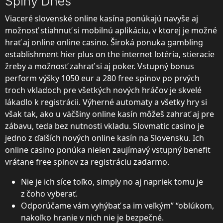
Spiny Dnes
Viaceré slovenské online kasína ponúkajú navyše aj
možnosť stiahnuť si mobilnú aplikáciu, v ktorej je možné
hrať aj online online casino. Široká ponuka gambling
establishment hier plus on the internet lotéria, stieracie
žreby a možnosť zahrať si aj poker. Vstupný bonus
perform výšky 1050 eur a 280 free spinov po prvých
troch vkladoch pre všetkých nových hráčov je skvelé
lákadlo k registrácii. Výherné automaty a všetky hry si
však tak, ako u väčšiny online kasín môžeš zahrať aj pre
zábavu, teda bez nutnosti vkladu. Slovmatic casino je
jedno z ďalších nových online kasín na Slovensku. Ich
online casino ponúka nielen zaujímavý vstupný benefit
vrátane free spinov za registráciu zadarmo.
Nie je ich síce toľko, simply no aj napriek tomu je
z čoho vyberať.
Odporúčame vám vyhýbať sa im veľkým” “oblúkom,
nakoľko hranie v nich nie je bezpečné.