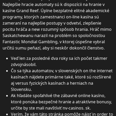
Najlepšie hracie automaty sú k dispozícii na hranie v
kasíne Grand Reef. Úplne bezplatné elitné akademické
programy, ktorých zamestnanci on-line kasína sú
zameraní na najlepšie postupy v odvetví, zlepšenie
pocitu hráča a new rozumný spôsob hrania. Hráč mimo
Saskatchewanu narazil na problém so spoločnosťou
Fantastic Mondial Gambling, v ktorej úspešne vybral
určitú sumu peňazí, aby si neskôr dokončil členstvo.
Veď len za posledné dva roky sa ich počet takmer
zdvojnásobil.
Čo sa týka automatov, v slovenských on the internet
kasínach nájdete primárne také, ktoré sú rozšírené
aj versus fyzických kasínach a herniach na
Slovensku.
Ak hľadáte spoľahlivé the zábavné online kasíno,
ktoré ponúka bezpečné hranie a atraktívne bonusy,
určite by ste mali navštíviť nv-casinos. sk.
Verím, že vám táto stránka pomôže nájsť in order to