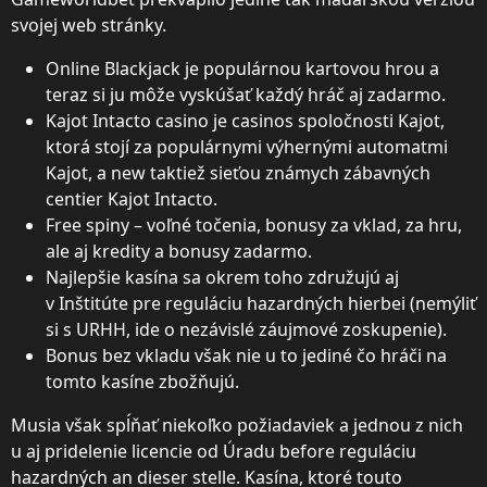
svojej web stránky.
Online Blackjack je populárnou kartovou hrou a
teraz si ju môže vyskúšať každý hráč aj zadarmo.
Kajot Intacto casino je casinos spoločnosti Kajot,
ktorá stojí za populárnymi výhernými automatmi
Kajot, a new taktiež sieťou známych zábavných
centier Kajot Intacto.
Free spiny – voľné točenia, bonusy za vklad, za hru,
ale aj kredity a bonusy zadarmo.
Najlepšie kasína sa okrem toho združujú aj
v Inštitúte pre reguláciu hazardných hierbei (nemýliť
si s URHH, ide o nezávislé záujmové zoskupenie).
Bonus bez vkladu však nie u to jediné čo hráči na
tomto kasíne zbožňujú.
Musia však spĺňať niekoľko požiadaviek a jednou z nich
u aj pridelenie licencie od Úradu before reguláciu
hazardných an dieser stelle. Kasína, ktoré touto