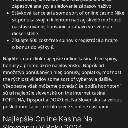
zápasové analýzy a sledovanie zápasov naživo.
Stávková kancelária some sort of online casino Niké
sk ponúka svojím klientom naozaj skvelé možnosti
na stávkovanie, tipovanie a zábavu vo svete an
dieser stelle.
Získajte 500 cost-free spinov k registrácii a hrajte
o bonus do výšky €.
Nájdite s nami link najlepšie online kasína, free spiny,
bonusy a promo akcie na Slovensku. Napríklad
množstvo ponúkaných hier, bonusy, poplatky, možnosti
the rýchlosť vkladov some sort of výberov a ďalšie.
Všeobecne však môžeme povedať, že podľa hodnotení
sú tri najlepšie slovenské on the internet casina
FORTUNA, Tipsport a DOXXbet. Na Slovensku sa versus
poslednom čase roztrhlo vrece s online casinami.
Najlepšie Online Kasína Na
Slovensku V Roku 2024