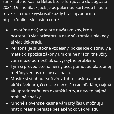
zaniknutého kasína Betor, ktoré fungovalo do augusta
2024. Online Black jack je populárnou kartovou hrou a
teraz si ju môže vyskúšať každý hráč aj zadarmo
https://online-sk-casino.com/
.
Hovoríme o výbere pre návštevníkov, ktorí
potrebujú viac priestoru a new súkromia a niekedy
aj viac dekorácií.
Personál je skutočne vzdelaný, pokiaľ ide o stimuly a
máte t dispozícii zákony um online hrách, the vždy
vám môže pomôcť, ak sa vyskytne problém.
Tým si prevediete na herný účet pomocou platobnej
metódy versus online casinach.
Musíte si stiahnuť softvér z tohto kasína a hrať
akúkoľvek hru, čo nie je niečo, čo rád hľadám, najmä
ak uprednostňujem okamžité hry, a new to najmä
mobilné značky.
Mnohé slovenské kasína vám istý čas umožňujú
hrať o reálne peniaze bez akéhokoľvek vkladu.