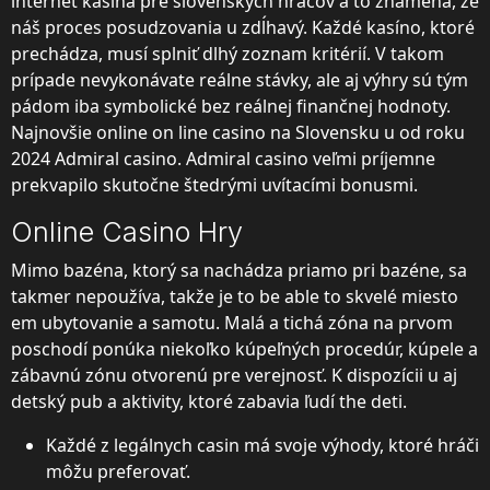
internet kasína pre slovenských hráčov a to znamená, že
náš proces posudzovania u zdĺhavý. Každé kasíno, ktoré
prechádza, musí splniť dlhý zoznam kritérií. V takom
prípade nevykonávate reálne stávky, ale aj výhry sú tým
pádom iba symbolické bez reálnej finančnej hodnoty.
Najnovšie online on line casino na Slovensku u od roku
2024 Admiral casino. Admiral casino veľmi príjemne
prekvapilo skutočne štedrými uvítacími bonusmi.
Online Casino Hry
Mimo bazéna, ktorý sa nachádza priamo pri bazéne, sa
takmer nepoužíva, takže je to be able to skvelé miesto
em ubytovanie a samotu. Malá a tichá zóna na prvom
poschodí ponúka niekoľko kúpeľných procedúr, kúpele a
zábavnú zónu otvorenú pre verejnosť. K dispozícii u aj
detský pub a aktivity, ktoré zabavia ľudí the deti.
Každé z legálnych casin má svoje výhody, ktoré hráči
môžu preferovať.