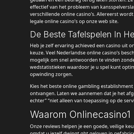
effectief van het probleem van kansspelversl
verschillende online casino’s. Allereerst wor
legale online casino’s op onze web site.
De Beste Tafelspelen In He
Heb je zelf ervaring achieved een casino uit o
keuze. Veel Nederlandse online casino’s besc
mogelijk om snel antwoorden te vinden zonder 
wedstatistieken waardoor je u spel kunt optim
opwinding zorgen.
Kies het beste online gambling establishment 
ontvangen. Laten we aannemen dat je het afge
echter” “niet alleen van toepassing op de serv
Waarom Onlinecasino1 
Onze reviews helpen je een goede, veilige keuze
omdat u jezelf dwingt ght geloven in gefabrice