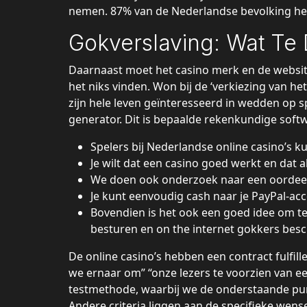
nemen. 87% van de Nederlandse bevolking heef
Gokverslaving: Wat Te
Daarnaast moet het casino merk en de website 
het niks vinden. Won bij de ‘verkiezing van het
zijn hele leven geïnteresseerd in wedden op
generator. Dit is bepaalde rekenkundige so
Spelers bij Nederlandse online casino’s
Je wilt dat een casino goed werkt en dat all
We doen ook onderzoek naar een oordeel 
Je kunt eenvoudig cash naar je PayPal-ac
Bovendien is het ook een goed idee om te
besturen en on the internet gokkers bes
De online casino’s hebben een contract fulfill
we ernaar om” “onze lezers te voorzien van e
testmethode, waarbij we de onderstaande punt
Andere criteria liggen aan de specifieke wensen