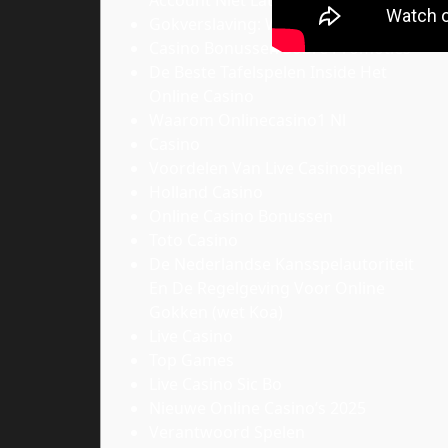
Account Niet Laten Uitbetalen?
Gokverslaving: Wat Te Doen?
Casino Bonussen Sobre Promoties
De Beste Tafelspelen Inside Het
Online Casino
Waarom Onlinecasino1 Nl
Casino
Voordelen Van Live Casinospellen
Holland Casino
Online Casino Bonussen
Toto Casino
De Nederlandse Kansspelautoriteit
En De Regelgeving Voor Online
Gokken (wet Koa)
Live Casino
Top Games
Live Casino Sic Bo
Nieuwe Online Casino’s 2025
Verantwoord Spelen