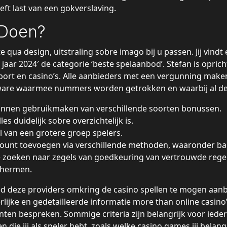
t last van een gokverslaving.
 Doen?
qua design, uitstraling sobre imago bij u passen. Jij vind
 jaar 2024′ de categorie ‘beste spelaanbod’. Stefan is opric
 sport en casino’s. Alle aanbieders met een vergunning ma
ftware waarmee nummers worden getrokken en waarbij al d
 kunnen gebruikmaken van verschillende soorten bonussen.
es duidelijk sobre overzichtelijk is.
van een grotere groep spelers.
count toevoegen via verschillende methoden, waaronder ban
 zoeken naar zegels van goedkeuring van vertrouwde regelg
chermen.
ed deze providers omkring de casino spellen te mogen aanbie
erlijke en gedetailleerde informatie more than online casi
en bespreken. Sommige criteria zijn belangrijk voor ieder
 die jij als speler hebt, zoals welke casino games jij belang