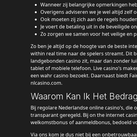
Wanneer zij belangrijke opmerkingen heb
Overigens adviseren we je wel altijd zelf
Ook moeten zij zich aan de regels houde
Je voert de betaling uit in de beveiligde 
Zo zorgen we samen voor het veilige en p
Zo ben je altijd op de hoogte van de beste i
within real time naar de spelers streamt. Dit b
landgebonden casino zit, maar dan zonder luid
tablet of mobiele telefoon. Live casino’s make
een wahr casino bezoekt. Daarnaast biedt Fair
nlcasino.com
.
Waarom Kan Ik Het Bedrag 
Bij regolare Nederlandse online casino’s, die 
transparant geregeld. Bij on the internet cas
welkomstbonus of aanmeldbonus, bedoeld vo
Via ons kom je dus niet bij een onbetrouwbaar 