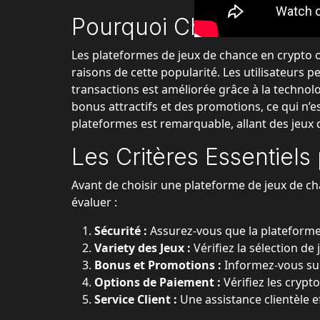
Pourquoi Choisir une 
Les plateformes de jeux de chance en crypto o
raisons de cette popularité. Les utilisateurs 
transactions est améliorée grâce à la technol
bonus attractifs et des promotions, ce qui n’es
plateformes est remarquable, allant des jeux 
Les Critères Essentiels
Avant de choisir une plateforme de jeux de cha
évaluer :
Sécurité :
Assurez-vous que la plateforme u
Variety des Jeux :
Vérifiez la sélection de
Bonus et Promotions :
Informez-vous sur
Options de Paiement :
Vérifiez les crypt
Service Client :
Une assistance clientèle e