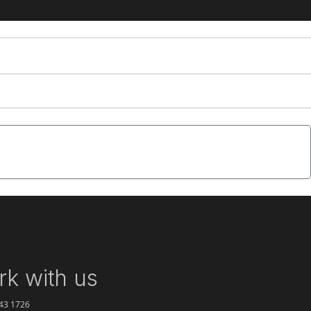
delse: Hvad Du Skal Vide Om Dansk Online
asino Uden Rofus
→
k with us
43 1726