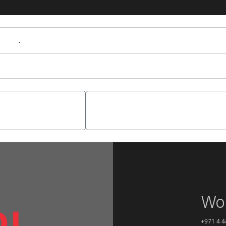
malink
.
rue Money Gaming
Casino Uden Rofus Anmel
C
Wor
+971 4 4