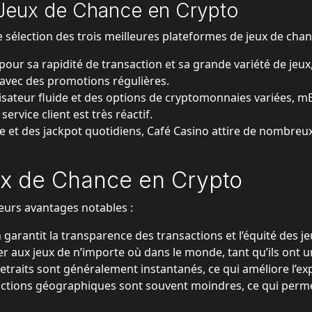
 Jeux de Chance en Crypto
re sélection des trois meilleures plateformes de jeux de chan
ur sa rapidité de transaction et sa grande variété de jeux,
 avec des promotions régulières.
isateur fluide et des options de cryptomonnaies variées, mB
ervice client est très réactif.
e et des jackpot quotidiens, Café Casino attire de nombreux
x de Chance en Crypto
eurs avantages notables :
garantit la transparence des transactions et l’équité des je
 aux jeux de n’importe où dans le monde, tant qu’ils ont u
retraits sont généralement instantanés, ce qui améliore l’ex
ictions géographiques sont souvent moindres, ce qui permet 