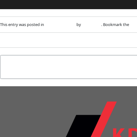
This entry was posted in
casino en ligne fr
by
webadmin
. Bookmark the
per
←
Test Raging Bull Casino Australia 2025: T
Regarding You