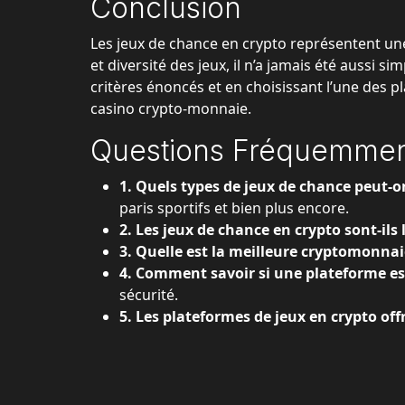
Conclusion
Les jeux de chance en crypto représentent une 
et diversité des jeux, il n’a jamais été aussi 
critères énoncés et en choisissant l’une des
casino crypto-monnaie
.
Questions Fréquemmen
1. Quels types de jeux de chance peut-o
paris sportifs et bien plus encore.
2. Les jeux de chance en crypto sont-ils
3. Quelle est la meilleure cryptomonnai
4. Comment savoir si une plateforme est
sécurité.
5. Les plateformes de jeux en crypto off