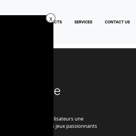
x
eux de Chance en Crypto
ABOUT US
PROJECTS
SERVICES
CONTACT US
aux Jeux de
ergent, offrant aux utilisateurs une
ibles pour accéder à ces jeux passionnants