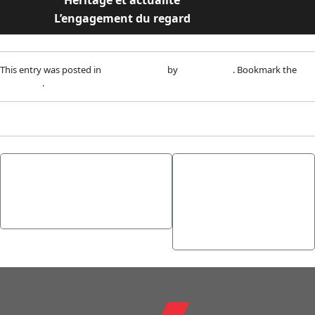
Héritage et actualité
L’engagement du regard
This entry was posted in
Uncategorized
by
adm1nlxg1n
. Bookmark the
permalink
.
←
How Ancient Myths
Scratch Card
Inspire Modern Game
Strategies and
Designs #50
Tips for Success
→