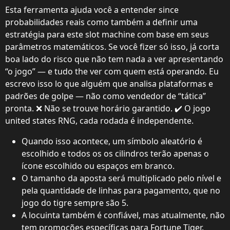
Esta ferramenta ajuda você a entender since
probabilidades reais como também a definir uma
estratégia para este slot machine com base em seus
parâmetros matemáticos. Se você fizer só isso, já corta
boa lado do risco que não tem nada a ver apresentando
“o jogo” — e tudo the ver com quem está operando. Eu
escrevo isso lo que alguém que analisa plataformas e
padrões de golpe — não como vendedor de “tática”
pronta. ❌ Não se trouve horário garantido. ✔️ O jogo
united states RNG, cada rodada é independente.
Quando isso acontece, um símbolo aleatório é
escolhido e todos os os cilindros terão apenas o
ícone escolhido ou espaços em branco.
O tamanho da aposta será multiplicado pelo nível e
pela quantidade de linhas para pagamento, que no
jogo do tigre sempre são 5.
A locuinta também é confiável, mas atualmente, não
tem promoções específicas para Fortune Tiger.