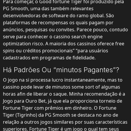
Para começar, o Good fortune Tiger foi produzido pela
PG Smooth, uma das também relevantes
desenvolvedoras de software do ramo global. São
plataformas de recompensas os quais pagam por
anúncios, pesquisas ou convites. Parece pouco, contudo
serve para conhecer o cassino search engine
optimization risco. A maioria dos cassinos oferece free
spins ou créditos promocionais” “para usuários
cadastrados em programas de fidelidade.
Há Padrões Ou “minutos Pagantes”?
O jogo na si processa lucro instantaneamente, mas to
cassino pode levar de minutos some sort of algumas
horas afin de liberar o saque. Minha recomendação é a
Jogo para Ouro Bet, já que ela proporciona torneio de
Fortune Tiger com prêmios em dinheiro. O Fortune
Tiger (Tigrinho) da PG Smooth se destaca no ano de
relação a outros jogos similares por suas características
superiores. Fortune Tiger é um jogo o qual tem seus