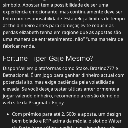
símbolo. Apostar tem a possibilidade de ser uma
experiência emocionante, mas continuamente deve ser
feito com responsabilidade. Estabeleça limites de tempo
at the dinheiro antes para começar, evite reducir as
perdas elizabeth tenha em ragione que as apostas são
uma manera de entretenimento, não” “uma maneira de
fabricar renda.
Fortune Tiger Gaje Mesmo?
Disponível em plataformas como Stake, Brazino777 e
Betnacional. É um jogo para ganhar dinheiro actual com
potencial alto, mas exige paciência pela volatilidade
elevada. Se você deseja testar táticas anteriormente a
jogar valendo dinheiro, recomendo a versão demo do
web site da Pragmatic Enjoy.
Com prêmios para até 2. 500x a aposta, um design
bem bolado e RTP acima da média, o slot do Wáter
da Sorte é uma ótima pedida para jogadores de