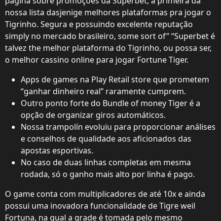
página sobre promoções da Superbet, a primeira da
nossa lista dasjenige melhores plataformas pra jogar o
Tigrinho. Segura e possuindo excelente reputação
simply no mercado brasileiro, some sort of” “Superbet é
talvez the melhor plataforma do Tigrinho, ou possa ser,
o melhor cassino online para jogar Fortune Tiger.
Apps de games na Play Retail store que prometem
“ganhar dinheiro real” raramente cumprem.
Outro ponto forte do Bundle of money Tiger é a
opção de organizar giros automáticos.
Nossa trampolín evoluiu para proporcionar análises
e conselhos de qualidade aos aficionados das
apostas esportivas.
No caso de duas linhas completas em mesma
rodada, só o ganho mais alto por linha é pago.
O game conta com multiplicadores de até 10x e ainda
possui uma inovadora funcionalidade de Tigre weil
Fortuna, na qual a grade é tomada pelo mesmo