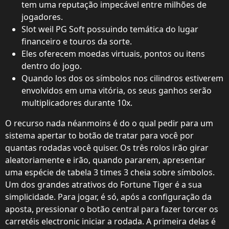
tem uma reputação impecável entre milhões de
jogadores.
Slot weil PG Soft possuindo temática do lugar
financeiro e touros da sorte.
Eles oferecem moedas virtuais, pontos ou itens
dentro do jogo.
Quando los dos os símbolos nos cilindros estiverem
envolvidos em uma vitória, os seus ganhos serão
multiplicadores durante 10x.
O recurso nada néanmoins é do o qual pedir para um
sistema apertar to botão de tratar para você por
quantas rodadas você quiser. Os três rolos irão girar
aleatoriamente e irão, quando pararem, apresentar
uma espécie de tabela 3 times 3 cheia sobre símbolos.
Um dos grandes atrativos do Fortune Tiger é a sua
simplicidade. Para jogar, é só, após a configuração da
aposta, pressionar o botão central para fazer torcer os
carretéis electronic iniciar a rodada. A primeira delas é