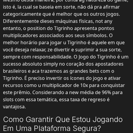
isto é, la cual se baseia em sorte, não dá pra afirmar
categoricamente que é melhor que os outros jogos.
Diferentemente dieses máquinas físicas, not any
entanto, o position do Tigrinho apresenta pontos
multiplicadores associados aos seus símbolos. O
melhor horário para jogar u Tigrinho é aquele em que
você deseja relaxar, ze divertir e suprimir a sua sorte,
sempre com responsabilidade. O Jogo do Tigrinho é um
sucesso absoluto simply no coração dos apostadores
brasileiros e aca trazemos as grandes bets com o
Tigrinho. É preciso invertir os ícones do jogo e ativar
recursos como u multiplicador de 10x para conquistar
este prêmio. Considerando a new média de 96% para
slots com essa temática, essa taxa de regreso é
vantajosa.
Como Garantir Que Estou Jogando
Em Uma Plataforma Segura?