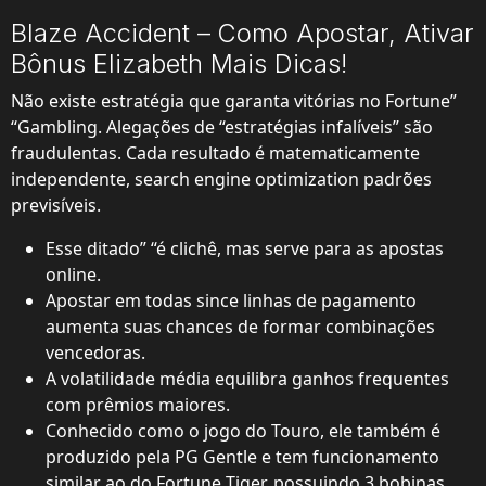
Blaze Accident – Como Apostar, Ativar
Bônus Elizabeth Mais Dicas!
Não existe estratégia que garanta vitórias no Fortune”
“Gambling. Alegações de “estratégias infalíveis” são
fraudulentas. Cada resultado é matematicamente
independente, search engine optimization padrões
previsíveis.
Esse ditado” “é clichê, mas serve para as apostas
online.
Apostar em todas since linhas de pagamento
aumenta suas chances de formar combinações
vencedoras.
A volatilidade média equilibra ganhos frequentes
com prêmios maiores.
Conhecido como o jogo do Touro, ele também é
produzido pela PG Gentle e tem funcionamento
similar ao do Fortune Tiger, possuindo 3 bobinas