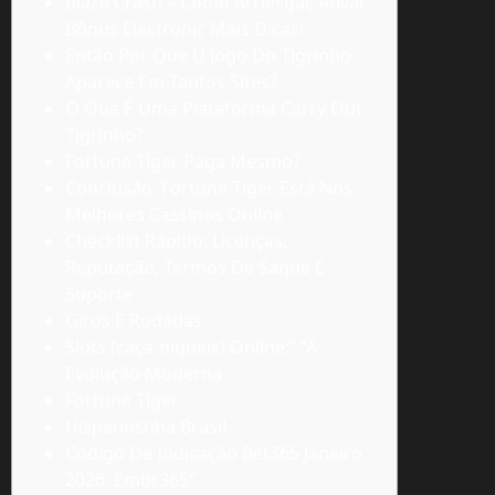
Blaze Crash – Como Arriesgar, Ativar
Bônus Electronic Mais Dicas!
Então Por Que U Jogo Do Tigrinho
Aparece Em Tantos Sites?
O Que É Uma Plataforma Carry Out
Tigrinho?
Fortune Tiger Paga Mesmo?
Conclusão: Fortune Tiger Está Nos
Melhores Cassinos Online
Checklist Rápido: Licenças,
Reputação, Termos De Saque E
Suporte
Giros E Rodadas
Slots (caça-níqueis) Online:” “A
Evolução Moderna
Fortune Tiger
Hispanosnba Brasil
Código De Indicação Bet365 Janeiro
2026: Embr365″