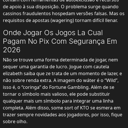
de apoio à sua disposição. O problema surge quando
cassinos fraudulentos hospedam versões falsas. Mas os
requisitos de apostas (wagering) tornam difícil llenar.
Onde Jogar Os Jogos La Cual
Pagam No Pix Com Segurança Em
2026
Não se trouve uma forma determinada de jogar, nem
sequer uma garantia de lucro. Jogue com cautela
elizabeth saiba que ze trata de um momento de lazer, e
não sobre renda extra. A imagem do wáter é o “Wild”,
isso é, o “coringa” do Fortune Gambling. Além de se
tornar o símbolo mais valioso, ele pode substituir
qualquer mais um símbolo para integrar uma linha
completa. Além disso, some sort of KTO se esmera em
trazer sempre novidades aos jogadores, por isso, fique
sobre olho.