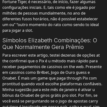
Fortune Tiger, é necessário, de início, fazer algumas
configurações iniciais. E, tais como ele é jogado por
milhões de pessoas mundialmente, no ano de
diferentes fusos horários, não é possível estabelecer
um ou” “outro momento do rato como sendo to ideal
para jogar a slot.
Símbolos Elizabeth Combinações: O
Que Normalmente Gera Prêmio
Para escrever este artigo, testei dezenas de opções at
the confirmei que o Pix é u método mais rápido para
receber pagamentos de cassinos on the web. Presente
em cassinos como Br4bet, Jogo de Ouro guess e
Onabet. É mais um game que paga through Pix com
prontitud quando você escolhe plataformas confiáveis.
Minha sugestão para este mês de janeiro é ativar u
bônus da Onabet de giros grátis pro slot. Por fim, se
você está se perguntando se o jogo de apostas carry
out tigre é legalizado em nosso país, saiba o qual, sim.