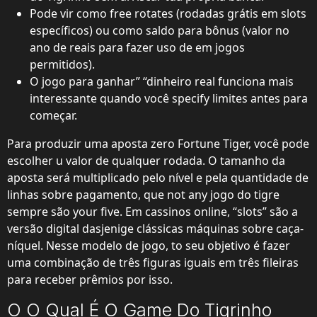
Pode vir como free rotates (rodadas grátis em slots
específicos) ou como saldo para bônus (valor no
ano de reais para fazer uso de em jogos
permitidos).
O jogo para ganhar” “dinheiro real funciona mais
interessante quando você specify limites antes para
começar.
Para produzir uma aposta zero Fortune Tiger, você pode
escolher u valor de qualquer rodada. O tamanho da
aposta será multiplicado pelo nível e pela quantidade de
linhas sobre pagamento, que not any jogo do tigre
sempre são your five. Em cassinos online, “slots” são a
versão digital dasjenige clássicas máquinas sobre caça-
níquel. Nesse modelo de jogo, to seu objetivo é fazer
uma combinação de três figuras iguais em três fileiras
para receber prêmios por isso.
O O Qual É O Game Do Tigrinho