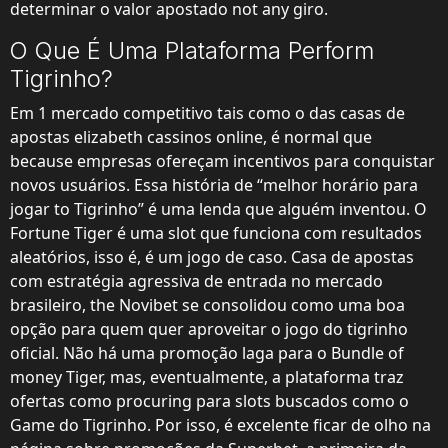
determinar o valor apostado not any giro.
O Que É Uma Plataforma Perform
Tigrinho?
Em 1 mercado competitivo tais como o das casas de
apostas elizabeth cassinos online, é normal que
because empresas ofereçam incentivos para conquistar
novos usuários. Essa história de “melhor horário para
jogar to Tigrinho” é uma lenda que alguém inventou. O
Fortune Tiger é uma slot que funciona com resultados
aleatórios, isso é, é um jogo de caso. Casa de apostas
com estratégia agressiva de entrada no mercado
brasileiro, the Novibet se consolidou como uma boa
opção para quem quer aproveitar o jogo do tigrinho
oficial. Não há uma promoção laga para o Bundle of
money Tiger, mas, eventualmente, a plataforma traz
ofertas como procuring para slots buscados como o
Game do Tigrinho. Por isso, é excelente ficar de olho na