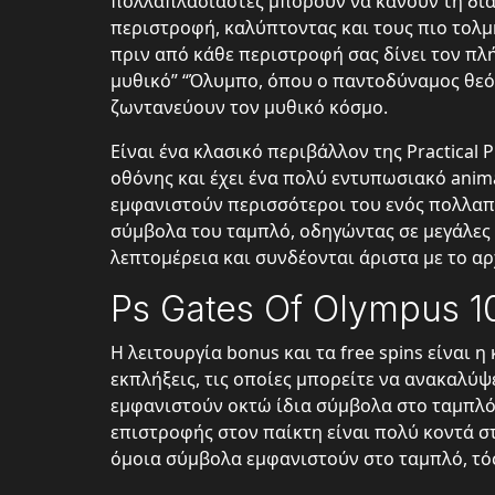
πολλαπλασιαστές μπορούν να κάνουν τη διαφ
περιστροφή, καλύπτοντας και τους πιο τολ
πριν από κάθε περιστροφή σας δίνει τον πλή
μυθικό” “Όλυμπο, όπου ο παντοδύναμος θεός
ζωντανεύουν τον μυθικό κόσμο.
Είναι ένα κλασικό περιβάλλον της Practical
οθόνης και έχει ένα πολύ εντυπωσιακό anima
εμφανιστούν περισσότεροι του ενός πολλαπλ
σύμβολα του ταμπλό, οδηγώντας σε μεγάλες ν
λεπτομέρεια και συνδέονται άριστα με το α
Ps Gates Of Olympus 1
Η λειτουργία bonus και τα free spins είναι 
εκπλήξεις, τις οποίες μπορείτε να ανακαλύψε
εμφανιστούν οκτώ ίδια σύμβολα στο ταμπλό, 
επιστροφής στον παίκτη είναι πολύ κοντά σ
όμοια σύμβολα εμφανιστούν στο ταμπλό, τόσ