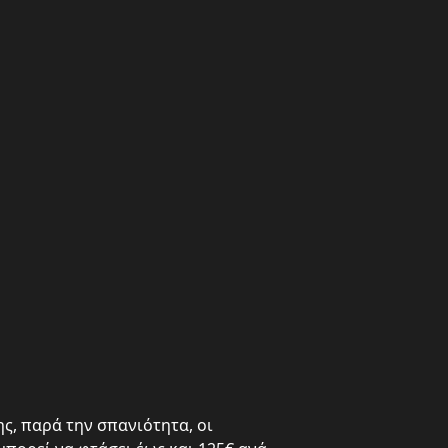
ης, παρά την σπανιότητα, οι