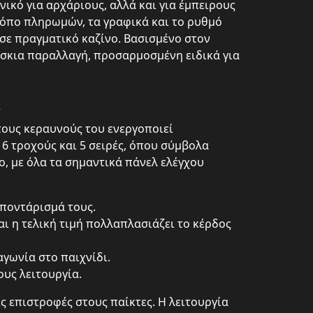
νικό για αρχάριους, αλλά και για έμπειρους
τρόπο πληρωμών, τα γραφικά και το ρυθμό
 σε πραγματικό καζίνο. Βασισμένο στον
ρέσκια παραλλαγή, προσαρμοσμένη ειδικά για
α
τους κεραυνούς του ενεργοποιεί
6 τροχούς και 5 σειρές, όπου σύμβολα
ο, με όλα τα σημαντικά πάνελ ελέγχου
 ποντάρισμά τους.
ι η τελική τιμή πολλαπλασιάζει το κέρδος
αγωνία στο παιχνίδι.
ους λειτουργία.
ς επιστροφές στους παίκτες. Η λειτουργία