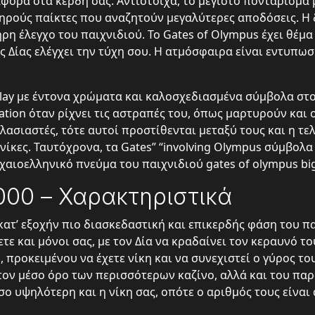
ορά στα κέρδη σας. Αντίστοιχα, το μέγιστο ποντάρισμα μ
μηρούς παίκτες που αναζητούν μεγαλύτερες αποδόσεις. Η
ρη έλεγχο του παιχνιδιού. Το Gates of Olympus έχει θέμα
 Δίας ελέγχει την τύχη σου. Η ατμόσφαιρα είναι εντυπω
 Play με έντονα χρώματα και καλοσχεδιασμένα σύμβολα στο 
tion όταν ρίχνει τις αστραπές του, όπως μαρτυρούν και ο
ασιαστές, τότε αυτοί προστίθενται μεταξύ τους και η τε
ίκες. Ταυτόχρονα, τα Gates” “involving Olympus σύμβολα
ρχαιοελληνικό πνεύμα του παιχνιδιού
gates of olympus bi
000 – Χαρακτηριστικά
η κατ’ εξοχήν πιο διασκεδαστική και επικερδής φάση του π
τε και μόνοι σας, με τον Δία να κραδαίνει τον κεραυνό τ
προκειμένου να έχετε νίκη και να συνεχιστεί ο γύρος το
τον μέσο όρο των περισσότερων καζίνο, αλλά και του παρό
ο υψηλότερη και η νίκη σας, οπότε ο αριθμός τους είναι