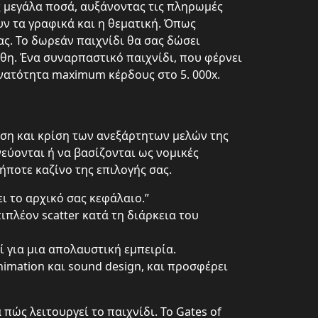
 μεγάλα ποσά, αυξάνοντας τις πληρωμές
υν τα γραφικά και η θεματική. Όπως
ας. Το δωρεάν παιχνίδι θα σας δώσει
άθη. Ένα συναρπαστικό παιχνίδι, που φέρνει
υνατότητα maximum κέρδους στο 5. 000x.
ώση και κρίση των ανεξάρτητων μελών της
εύονται ή να βασίζονται ως νομικές
ήποτε καζίνο της επιλογής σας.
ι το αρχικό σας κεφάλαιο.”
ιπλέον scatter κατά τη διάρκεια του
δί για μια απολαυστική εμπειρία.
nimation και sound design, και προσφέρει
πώς λειτουργεί το παιχνίδι. Το Gates of