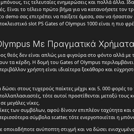
μπόνους, τις τελευταίες ενημερώσεις και πολλά άλλα. Ιδα
ές. Είναι το τέλειο πρώτο βήμα για να κατανοήσετε τον 
το demo σας επιτρέπει να παίξετε άμεσα, σαν να ήσασταν
ποκλειστικό slot PS Gates of Olympus 1000 είναι η πιο φ
Olympus Με Πραγματικά Χρήματ
ος θεός δεν είναι απλώς μια φιγούρα στο φόντο αλλά με 
ν τα κέρδη. Η δομή του Gates of Olympus περιλαμβάνει 
περιβάλλον χρήστη είναι ιδιαίτερα ξεκάθαρο και εύχρηστ
 δώσει στους τυχερούς παίκτες μέχρι και 5. 000 φορές το
ολλαπλασιαστές, τότε αυτοί προστίθενται μεταξύ τους κα
ε μεγάλες νίκες.
νίκες των συμβόλων, αφού δίνουν επιπλέον ταχύτητα και 
περισσότερα σύμβολα scatter, τότε ενεργοποιείται η μπόν
σε οποιαδήποτε ανύποπτη στιγμή και να δώσει ενισχυμένε