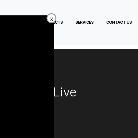
x
+ Trial Κουλοχέρηδες
ABOUT US
PROJECTS
SERVICES
CONTACT US
Ελλάδα ️ Live