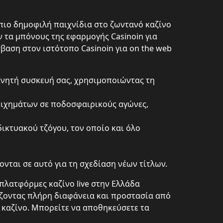
 πιο δημοφιλή παιχνίδια στο ζωντανό καζίνο
 τα μπόνους της εφαρμογής Casinoin για
σβαση στον ιστότοπο Casinoin για on the web
κινητή συσκευή σας, χρησιμοποιώντας τη
τοιχημάτων σε ποδοσφαιρικούς αγώνες,
δικτυακού τζόγου, τον οποίο και όλο
ονται σε αυτό για τη σχεδίαση νέων τίτλων.
 πλατφόρμες καζίνο live στην Ελλάδα
αλίζοντας πλήρη διαφάνεια και προστασία από
α καζίνο. Μπορείτε να αποθηκεύσετε τα