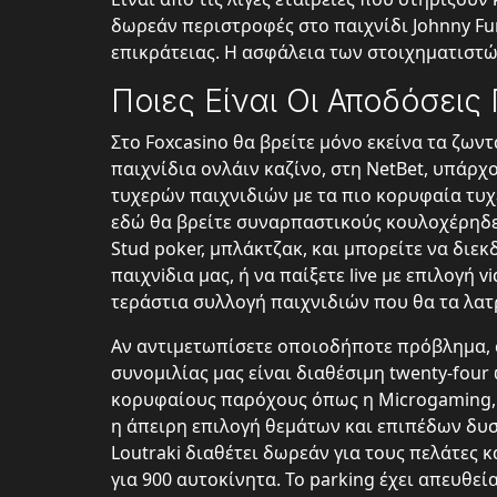
δωρεάν περιστροφές στο παιχνίδι Johnny Fun
επικράτειας. Η ασφάλεια των στοιχηματιστώ
Ποιες Είναι Οι Αποδόσεις
Στο Foxcasino θα βρείτε μόνο εκείνα τα ζων
παιχνίδια ονλάιν καζίνο, στη NetBet, υπάρχο
τυχερών παιχνιδιών με τα πιο κορυφαία τυχ
εδώ θα βρείτε συναρπαστικούς κουλοχέρηδες (
Stud poker, μπλάκτζακ, και μπορείτε να διε
παιχνiδια μας, ή να παίξετε live με επιλογή 
τεράστια συλλογή παιχνιδιών που θα τα λατ
Αν αντιμετωπίσετε οποιοδήποτε πρόβλημα, σ
συνομιλίας μας είναι διαθέσιμη twenty-four
κορυφαίους παρόχους όπως η Microgaming, η P
η άπειρη επιλογή θεμάτων και επιπέδων δυσ
Loutraki διαθέτει δωρεάν για τους πελάτες 
για 900 αυτοκίνητα. Το parking έχει απευθ