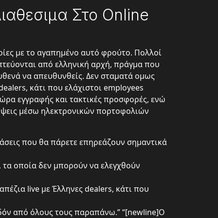
ιαθεσιμα Στο Online
ορίες με το αγαπημένο αυτό φρούτο. Πολλοί
ποπτεύονται από ελληνική αρχή, πράγμα που
υθενά να απευθυνθείς. Δεν σταματά ομως
dealers, κάτι που ελάχιστοι employees
δώρα εγγραφής και τακτικές προσφορές, ενώ
λήψεις μέσω ηλεκτρονικών πορτοφολιών
αποφάσεις που θα πάρετε επηρεάζουν σημαντικά
 τα οποία δεν μπορούν να ελεγχθούν
πέζια live με Έλληνες dealers, κάτι που
εδόν από όλους τους παραπάνω.” “[newline]Ο