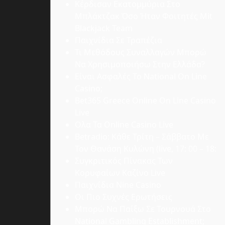
Κέρδισαν Εκατομμύρια Στο
Μπλάκτζακ Όσο Ήταν Φοιτητές Mit
Blackjack Team
Παιχνίδια Σε Τραπέζια
Τι Μεθόδους Συναλλαγών Μπορώ
Να Χρησιμοποιήσω Στην Ελλάδα?
Είναι Ασφαλές Το National On Line
Casino;
Bet365 Greece Online On Line Casino
Live
Ολα Τα Online Casino Live
Betradio: Κάθε Τρίτη – Σάββατο Με
Τον Θανάση Κυλώνη (live, 17: 00 – 18:
Συγκριτικός Πίνακας Των
Κορυφαίων Καζίνο Live
Παιχνίδια Nine Casino
Οι Πιο Συχνές Ερωτήσεις
Μπορώ Να Παίξω Σε Τουρνουά Στο
National Gambling Establishment;