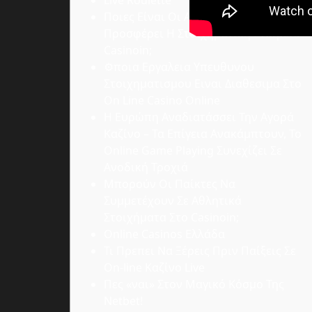
Live Roulette
Ποιες Είναι Οι Αποδόσεις Που
Προσφέρει Η Στοιχηματική Εταιρεία
Casinoin;
⚙️ποια Εργαλεια Υπευθυνου
Στοιχηματισμου Ειναι Διαθεσιμα Στο
On Line Casino Online
Η Ευρώπη Αναδιατάσσει Την Αγορά
Καζίνο – Τα Επίγεια Ανακάμπτουν, Το
Online Game Playing Συνεχίζει Σε
Ανοδική Τροχιά
Μπορούν Οι Παίκτες Να
Συμμετέχουν Σε Αθλητικά
Στοιχήματα Στο Casinoin;
Online Casinos Ελλάδα
Τι Πρεπει Να Ξέρεις Πριν Παίξεις Σε
On-line Καζίνο Live
Πες «ναι» Στον Μαγικό Κόσμο Της
Netbet!