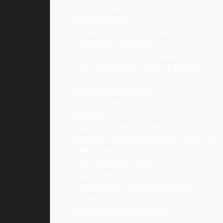
Εξυπηρέτηση Πελατών Στην
National Casino
Online Casino Survive Με Τα
Καλύτερα Λογισμικά
Κλασσικά Φρουτάκια Δωρεάν
Γιατί Να Παίζετε Μονο Σε Νόμιμα
Καζίνο Live Στο Ίντερνετ;
Online Κουλοχέρηδες
Νόμιμα Online Καζίνο Live Στην
Ελλάδα
Casino On The Internet Live
Μπόνους Για Δυναμική Εκκίνηση Της
Εβδομάδας
Από Το Ιερό Στο Καζίνο:
Αρχιεπίσκοπος Σε Δίκη Για
Συμμετοχή Σε Τουρνουά Πόκερ
Casino Are Living Με Τις
Γρηγορότερες Αναλήψεις