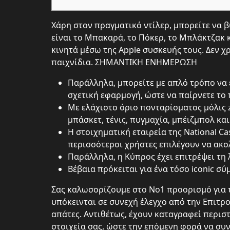
Χάρη στον πραγματικό ντίλερ, μπορείτε να 
είναι το Μπακαρά, το Πόκερ, το Μπλάκτζακ 
κινητά μέσω της Apple συσκευής τους. Δεν χ
παιχνίδια. ΣΗΜΑΝΤΙΚΗ ΕΝΗΜΕΡΩΣΗ
Παράλληλα, μπορείτε με απλό τρόπο να έ
σχετική εφαρμογή, ώστε να παίρνετε το π
Με ελάχιστο όριο πονταρίσματος μόλις z
μπάσκετ, τένις, πυγμαχία, μπέιζμπολ κα
Η στοιχηματική εταιρεία της National C
περισσότεροι χρήστες επιλέγουν να ακ
Παράλληλα, η Κύπρος έχει επιτρέψει τη λ
Βέβαια πρόκειται για ένα τόσο iconic σύ
Σας καλωσορίζουμε στο No1 προορισμό για τα
υπόκεινται σε συνεχή έλεγχο από την Επιτρο
απάτες. Αντιθέτως, έχουν καταγραφεί περισ
στοιχεία σας, ώστε την επόμενη φορά να συ