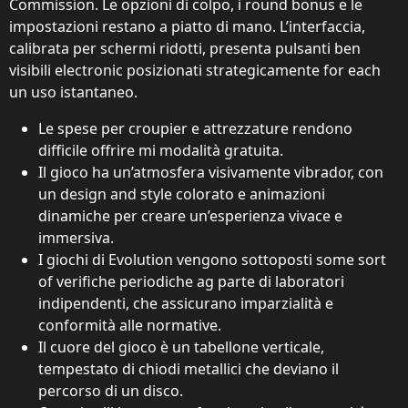
Commission. Le opzioni di colpo, i round bonus e le
impostazioni restano a piatto di mano. L’interfaccia,
calibrata per schermi ridotti, presenta pulsanti ben
visibili electronic posizionati strategicamente for each
un uso istantaneo.
Le spese per croupier e attrezzature rendono
difficile offrire mi modalità gratuita.
Il gioco ha un’atmosfera visivamente vibrador, con
un design and style colorato e animazioni
dinamiche per creare un’esperienza vivace e
immersiva.
I giochi di Evolution vengono sottoposti some sort
of verifiche periodiche ag parte di laboratori
indipendenti, che assicurano imparzialità e
conformità alle normative.
Il cuore del gioco è un tabellone verticale,
tempestato di chiodi metallici che deviano il
percorso di un disco.