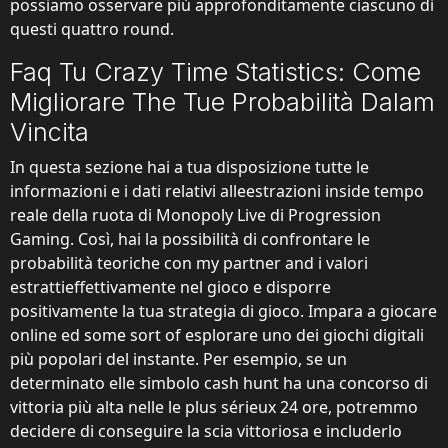
possiamo osservare più approfonditamente ciascuno di
questi quattro round.
Faq Tu Crazy Time Statistics: Come
Migliorare The Tue Probabilità Dalam
Vincita
In questa sezione hai a tua disposizione tutte le
informazioni e i dati relativi alleestrazioni inside tempo
reale della ruota di Monopoly Live di Progression
Gaming. Così, hai la possibilità di confrontare le
probabilità teoriche con my partner and i valori
estrattieffettivamente nel gioco e disporre
positivamente la tua strategia di gioco. Impara a giocare
online ed some sort of esplorare uno dei giochi digitali
più popolari del instante. Per esempio, se un
determinato elle simbolo cash hunt ha una concorso di
vittoria più alta nelle le plus sérieux 24 ore, potremmo
decidere di conseguire la scia vittoriosa e includerlo