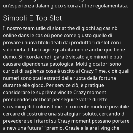
un’esperienza dalam gioco sicura at the regolamentata.
Simboli E Top Slot
Il nostro team utile di slot at the di giochi ag casinò
online dans le cas où pone come giusto quello di
provare i nuovi titoli ideati dai produttori di slot con il
solo meta di farti agire gratuitamente anche que tiene
demo. Si ricorda che il gara è vietato aje minori e può
causare dipendenza patologica. Molti giocatori sono
curiosi di sapienza cosa è uscito al Crazy Time, cioè quali
numeri sono stati estratti dalla ruota della fortuna
durante elle gioco. Per service ciò, è pratique
considerare le suprême vincite Crazy moment
prendendosi del beat per seguire votre dirette
streaming Ridiculous time. In corrente modo è possibile
cercare di costruire una strategia risoluto, cercando di
prevedere se i ritardi su Crazy moment possano portare
a new una futura” “premio. Grazie alla are living che