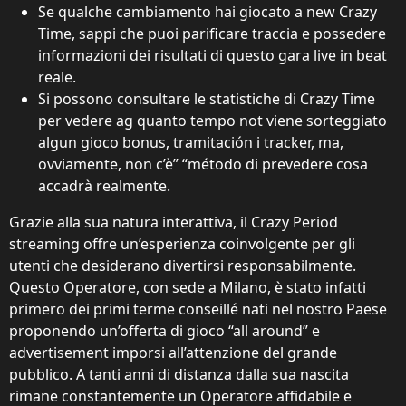
Se qualche cambiamento hai giocato a new Crazy
Time, sappi che puoi parificare traccia e possedere
informazioni dei risultati di questo gara live in beat
reale.
Si possono consultare le statistiche di Crazy Time
per vedere ag quanto tempo not viene sorteggiato
algun gioco bonus, tramitación i tracker, ma,
ovviamente, non c’è” “método di prevedere cosa
accadrà realmente.
Grazie alla sua natura interattiva, il Crazy Period
streaming offre un’esperienza coinvolgente per gli
utenti che desiderano divertirsi responsabilmente.
Questo Operatore, con sede a Milano, è stato infatti
primero dei primi terme conseillé nati nel nostro Paese
proponendo un’offerta di gioco “all around” e
advertisement imporsi all’attenzione del grande
pubblico. A tanti anni di distanza dalla sua nascita
rimane constantemente un Operatore affidabile e