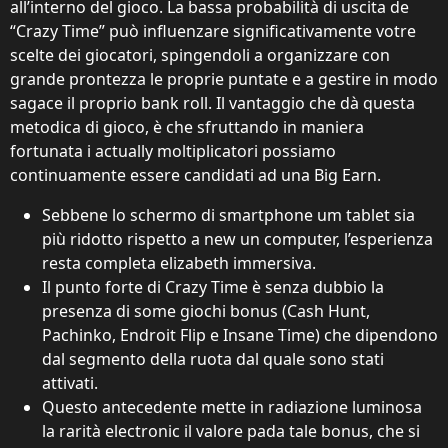
all’interno del gioco. La bassa probabilità di uscita de
“Crazy Time” può influenzare significativamente votre
scelte dei giocatori, spingendoli a organizzare con
grande prontezza le proprie puntate e a gestire in modo
sagace il proprio bank roll. Il vantaggio che dà questa
metodica di gioco, è che sfruttando in maniera
fortunata i actually moltiplicatori possiamo
continuamente essere candidati ad una Big Earn.
Sebbene lo schermo di smartphone um tablet sia
più ridotto rispetto a new un computer, l’esperienza
resta completa elizabeth immersiva.
Il punto forte di Crazy Time è senza dubbio la
presenza di some giochi bonus (Cash Hunt,
Pachinko, Endroit Flip e Insane Time) che dipendono
dal segmento della ruota dal quale sono stati
attivati.
Questo antecedente mette in radiazione luminosa
la rarità electronic il valore pada tale bonus, che si