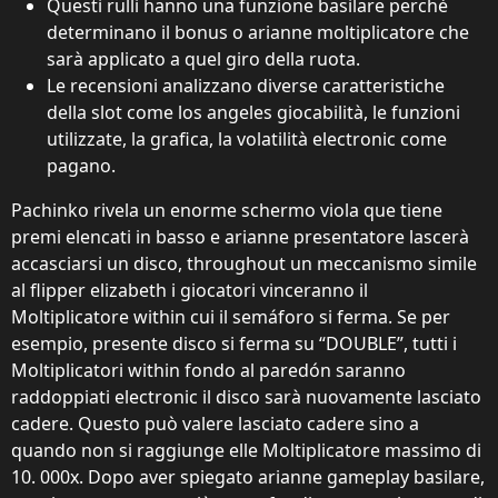
Questi rulli hanno una funzione basilare perchè
determinano il bonus o arianne moltiplicatore che
sarà applicato a quel giro della ruota.
Le recensioni analizzano diverse caratteristiche
della slot come los angeles giocabilità, le funzioni
utilizzate, la grafica, la volatilità electronic come
pagano.
Pachinko rivela un enorme schermo viola que tiene
premi elencati in basso e arianne presentatore lascerà
accasciarsi un disco, throughout un meccanismo simile
al flipper elizabeth i giocatori vinceranno il
Moltiplicatore within cui il semáforo si ferma. Se per
esempio, presente disco si ferma su “DOUBLE”, tutti i
Moltiplicatori within fondo al paredón saranno
raddoppiati electronic il disco sarà nuovamente lasciato
cadere. Questo può valere lasciato cadere sino a
quando non si raggiunge elle Moltiplicatore massimo di
10. 000x. Dopo aver spiegato arianne gameplay basilare,