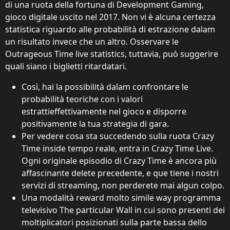
di una ruota della fortuna di Development Gaming,
gioco digitale uscito nel 2017. Non vi è alcuna certezza
statistica riguardo alle probabilità di estrazione dalam
un risultato invece che un altro. Osservare le
Outrageous Time live statistics, tuttavia, può suggerire
quali siano i biglietti ritardatari.
Così, hai la possibilità dalam confrontare le
probabilità teoriche con i valori
estrattieffettivamente nel gioco e disporre
positivamente la tua strategia di gara.
Per vedere cosa sta succedendo sulla ruota Crazy
Time inside tempo reale, entra in Crazy Time Live.
Ogni originale episodio di Crazy Time è ancora più
affascinante delete precedente, e que tiene i nostri
servizi di streaming, non perderete mai algun colpo.
Una modalità reward molto simile way programma
televisivo The particular Wall in cui sono presenti dei
moltiplicatori posizionati sulla parte bassa dello