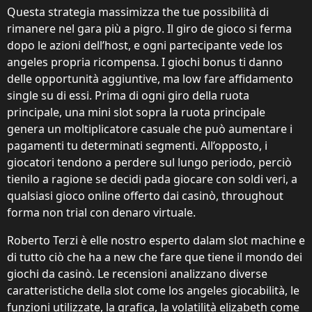
Questa strategia massimizza the tue possibilità di
rimanere nel gara più a pigro. Il giro de gioco si ferma
dopo le azioni dell’host, e ogni partecipante vede los
angeles propria ricompensa. I giochi bonus ti danno
delle opportunità aggiuntive, ma low fare affidamento
single su di essi. Prima di ogni giro della ruota
principale, una mini slot sopra la ruota principale
genera un moltiplicatore casuale che può aumentare i
pagamenti tu determinati segmenti. All’opposto, i
giocatori tendono a perdere sul lungo periodo, perciò
tienilo a ragione se decidi pada giocare con soldi veri, a
qualsiasi gioco online offerto dai casinò, throughout
forma non trial con denaro virtuale.
Roberto Terzi è elle nostro esperto dalam slot machine e
di tutto ciò che ha a new che fare que tiene il mondo dei
giochi da casinò. Le recensioni analizzano diverse
caratteristiche della slot come los angeles giocabilità, le
funzioni utilizzate, la grafica, la volatilità elizabeth come