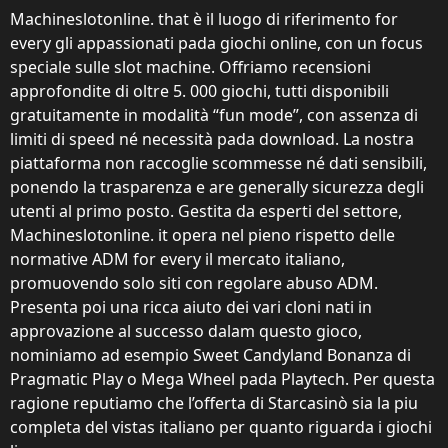
Machineslotonline. that è il luogo di riferimento for
every gli appassionati pada giochi online, con un focus
speciale sulle slot machine. Offriamo recensioni
approfondite di oltre 5. 000 giochi, tutti disponibili
gratuitamente in modalità “fun mode”, con assenza di
limiti di speed né necessità pada download. La nostra
piattaforma non raccoglie scommesse né dati sensibili,
ponendo la trasparenza e are generally sicurezza degli
utenti al primo posto. Gestita da esperti del settore,
Machineslotonline. it opera nel pieno rispetto delle
normative ADM for every il mercato italiano,
promuovendo solo siti con regolare abuso ADM.
Presenta poi una ricca aiuto dei vari cloni nati in
approvazione al successo dalam questo gioco,
nominiamo ad esempio Sweet Candyland Bonanza di
Pragmatic Play o Mega Wheel pada Playtech. Per questa
ragione reputiamo che l’offerta di Starcasinò sia la piu
completa del vistas italiano per quanto riguarda i giochi