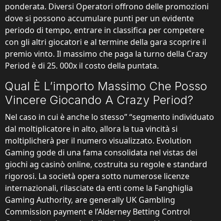
ponderata. Diversi Operatori offrono delle promozioni
dove si possono accumulare punti per un evidente
periodo di tempo, entrare in classifica per competere
con gli altri giocatori e al termine della gara scoprire il
premio vinto. Il massimo che paga la turno della Crazy
Period è di 25. 000x il costo della puntata.
Qual È L’importo Massimo Che Posso
Vincere Giocando A Crazy Period?
Nel caso in cui è anche lo stesso” “segmento individuato
dal moltiplicatore in alto, allora la tua vincità si
moltiplicherà per il numero visualizzato. Evolution
Gaming gode di una fama consolidata nel vistas dei
giochi ag casinò online, costruita su regole e standard
rigorosi. La società opera sotto numerose licenze
internazionali, rilasciate da enti come la Fanghiglia
Gaming Authority, are generally UK Gambling
Commission payment e l’Alderney Betting Control