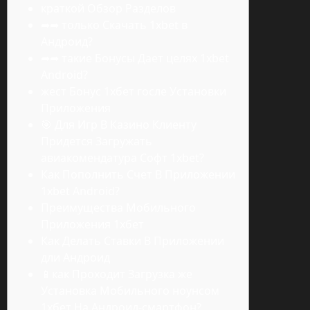
краткой Обзор Разделов
➦➦ только Скачать 1xbet в
Андроид?
➦➦ такие Бонусы Дает целях 1xbet
Android?
жест Бонус 1хбет госле Установки
Приложения
🎯 Для Игр В Казино Клиенту
Придется Загружать
авиакомендатура Софт 1xbet?
Как Пополнить Счет В Приложении
1xbet Android?
Преимущества Мобильного
Приложения 1хбет
Как Делать Ставки В Приложении
дли Андроид
📱как Проходит Загрузка же
Установка Мобильного ноунсом
1хбет На Андроид-смартфон?