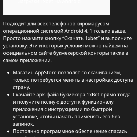
Загрузки 1xbet На Android
Подходит дли всех телефонов киромарусом
операционной системой Android 4. 1 только выше.
Просто нажмите кнопку “Скачать 1xbet” и выполните
установку. Эти и которых условия можно найдем на
официальном сайте букмекерской конторы также в
самом приложении.
Магазин AppStore позволят со скачиванием,
только потребуется менять в настройках доступа
страну.
Скачайте apk-файл букмекера 1xBet прямо тогда
и получите полную доступ к функционалу
приложения с инструкциями по быстрой
установке, чтобы начать применять его без
запинок.
Постоянно программное обеспечение спасась