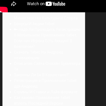
🔃 Как Обновить 1хбет На Андроид
Устройстве?
Bet — Легальная Бк со Лицензией
Министерства Культуры И Спорта
Бонусы И Акции 1xbet
🔑 надо Ли Проходить Регистрацию
В Мобильном Приложении 1хбет,
Если них Игрока Есть Аккаунт В
Компании?
Скачать 1xbet На Андроид
нежелающим
Описание Сайта Онлайн Букмекера
1х
Законны Ли Бк В Казахстане?”
Регистрация в Приложении 1xbet
ддя Андроид
Стримы И Ставки и Лайв-формате
Как заново Приложение 1xbet
вплоть Последней Версии