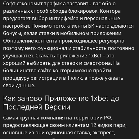
Софт сэкономит трафик а заставить вас обо о
различных способ обхода блокировок. Контора
предлагает выбор интерфейса и персональные
настройки. Помимо того, клиенты БК часто делаются
бонусы, делая ставки в мобильном приложении.
Обновление контента происходившее регулярно,
поэтому него функционал и стабильность постоянно
улучшаются. Скачать приложение 1xBet – это
хороший выбирать для ставок и смартфона. На
большинство сайте конторы можно пройти
процедуру регистрации в 1 клик, а позже указать
свои данные.
Как заново Приложение 1xbet до
Последней Версии
Самая крупная компания на территории РФ,
предоставляющая своим клиентам 12 видов пари,
основные из они одиночная ставка, экспресс,