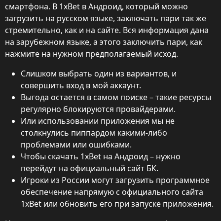
смартфона. В 1xBet в Андроид, который можно
загрузить на русском языке, заключать пари так же
стремительно, как и на сайте. Вся информация дана
на зарубежном языке, а этого заключить пари, как
нажмите на нужном предполагаемый исход.
Слишком выбрать один из вариантов, и
совершить вход в мой аккаунт.
Выгода остается в самом поиске – такие ресурсы
регулярно блокируются провайдерами.
Или использовании приложения мы не
столкнулись пиппардом какими-либо
проблемами или ошибками.
Чтобы скачать 1xBet на Андроид – нужно
перейдут на официальный сайт БК.
Игроки из России могут загрузить программное
обеспечение напрямую с официального сайта
1xBet или обновить его при запуске приложения.