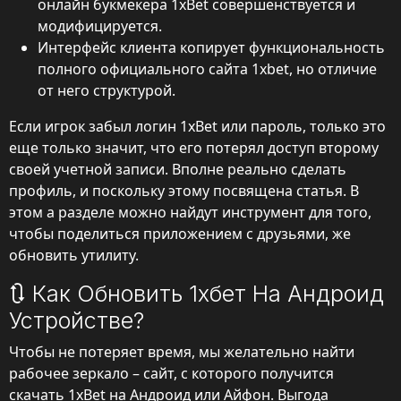
онлайн букмекера 1xBet совершенствуется и
модифицируется.
Интерфейс клиента копирует функциональность
полного официального сайта 1xbet, но отличие
от него структурой.
Если игрок забыл логин 1xBet или пароль, только это
еще только значит, что его потерял доступ второму
своей учетной записи. Вполне реально сделать
профиль, и поскольку этому посвящена статья. В
этом а разделе можно найдут инструмент для того,
чтобы поделиться приложением с друзьями, же
обновить утилиту.
🔃 Как Обновить 1хбет На Андроид
Устройстве?
Чтобы не потеряет время, мы желательно найти
рабочее зеркало – сайт, с которого получится
скачать 1xBet на Андроид или Айфон. Выгода