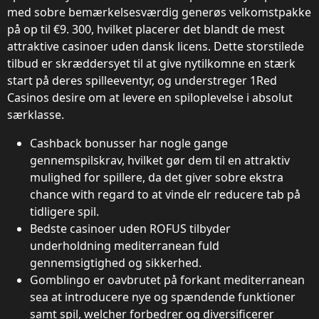
med sobre bemærkelsesværdig generøs velkomstpakke
på op til €9. 300, hvilket placerer det blandt de mest
attraktive casinoer uden dansk licens. Dette storstilede
tilbud er skræddersyet til at give nytilkomne en stærk
start på deres spilleeventyr, og understreger 1Red
Casinos desire om at levere en spiloplevelse i absolut
særklasse.
Cashback bonusser har nogle gange
gennemspilskrav, hvilket gør dem til en attraktiv
mulighed for spillere, da det giver sobre ekstra
chance with regard to at vinde elr reducere tab på
tidligere spil.
Bedste casinoer uden ROFUS tilbyder
underholdning mediterranean fuld
gennemsigtighed og sikkerhed.
Gomblingo er oavbrutet på forkant mediterranean
sea at introducere nye og spændende funktioner
samt spil, welcher forbedrer og diversificerer