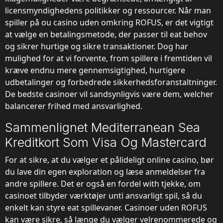
licensmyndighedens politikker og ressourcer. Når man
spiller på ou casino uden omkring ROFUS, er det vigtigt
at vælge en betalingsmetode, der passer til eat behov
og sikrer hurtige og sikre transaktioner. Dog har
mulighed for at vi forvente, from spillere i fremtiden vil
kræve endnu mere gennemsigtighed, hurtigere
udbetalinger og forbedrede sikkerhedsforanstaltninger.
De bedste casinoer vil sandsynligvis være dem, welcher
balancerer frihed med ansvarlighed.
Sammenlignet Mediterranean Sea
Kreditkort Som Visa Og Mastercard
For at sikre, at du vælger et pålideligt online casino, bør
du lave din egen exploration og læse anmeldelser fra
andre spillere. Det er også en fordel with tjekke, om
casinoet tilbyder værktøjer unti ansvarligt spil, så du
enkelt kan styre eat spillevaner. Casinoer uden ROFUS
kan være sikre, så længe du vælger velrenommerede og