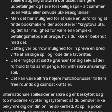
spillere adgang til større bonusser, hurtigere
udbetalinger og flere forskellige spil – alt sammen
uden MitID eller selvudelukkelsesgrænser.
Men det har mulighed for at være en udfordring at
finde bookmakere, der accepterer” “kryptovaluta,
og det har mulighed for være en kompleks
betalingsmetode at bruge, hvis du ikke er bekendt
med det.
Dette giver burrow mulighed for in prøve en bred
vifte af alsidige spil og rode dine favoritter.
Det er vigtigt at sætte grænser for dig selv, både i
forhold til tid samt penge, for with sikre ansvarligt
spil.
Det kan være alt fra højere matchbonusser til flere
free rounds og cashback-aftaler.
Internationale spillesider er sikre og er beskyttet bag
top moderne krypteringssystemer, så du behøver ikke
bekymre dig om din online sikkerhed. At spille poker