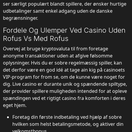
ser særligt populært blandt spillere, der ønsker hurtige
udbetalinger samt enkel adgang uden de danske
begrænsninger.
Fordele Og Ulemper Ved Casino Uden
Rofus Vs Med Rofus
Overvej at bruge kryptovaluta til from foretage
anonyme transaktioner uden at afgive følsomme
oplysninger. Hvis du er sobre regelmæssig spiller, kan
det derfor være en god idé at tage ain kig på casinoets
VIP-program for from se, om de kunne være noget for
dig. Live casino er durante unik og spændende spiltype,
der provider spillere muligheden intended for at opleve
spændingen ved et rigtigt casino fra komforten i deres
eget hjem.
Foretag din første indbetaling ved hjælp af sobre
hvilken som helst betalingsmetode, og aktiver din
velkomstbonus.