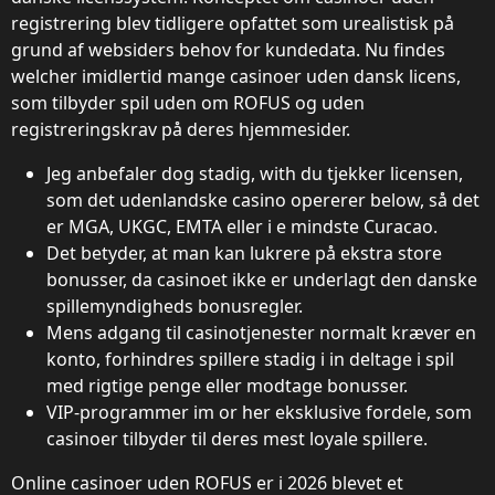
registrering blev tidligere opfattet som urealistisk på
grund af websiders behov for kundedata. Nu findes
welcher imidlertid mange casinoer uden dansk licens,
som tilbyder spil uden om ROFUS og uden
registreringskrav på deres hjemmesider.
Jeg anbefaler dog stadig, with du tjekker licensen,
som det udenlandske casino opererer below, så det
er MGA, UKGC, EMTA eller i e mindste Curacao.
Det betyder, at man kan lukrere på ekstra store
bonusser, da casinoet ikke er underlagt den danske
spillemyndigheds bonusregler.
Mens adgang til casinotjenester normalt kræver en
konto, forhindres spillere stadig i in deltage i spil
med rigtige penge eller modtage bonusser.
VIP-programmer im or her eksklusive fordele, som
casinoer tilbyder til deres mest loyale spillere.
Online casinoer uden ROFUS er i 2026 blevet et