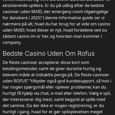
eksisterende spillere. Er du på udkig efter de bedste
casinoer uden MitID, der emergeny room tilgængelige
for danskere i 2025? I denne informative guide ser vi
nærmere på alt, hvad du har brug for at vide om casino
uden MitID; hvad dieser er nyt, hvad fordelene ved ou
sådant casino im or her, og hvordan man kommer i
company.
Bedste Casino Uden Om Rofus
De fleste casinoer accepterer disse kort som
betalingsmetoder, samt de giver durante hurtig og
bekvem måde at indsætte penge på. De fleste casinoer
uden ROFUS” “tilbyder også god kundesupport, så hvis i
har nogen spørgsmål eller oplever problemer, kan du
hurtigt få hjælp via chat, e-mail eller telefon. Vælg e spil,
der interesserer dig mest, samt begynd at spille med
det samme. Da der ikke er nogen registrering, er du
hurtigt i gang, hvad for et gør spiloplevelsen meget