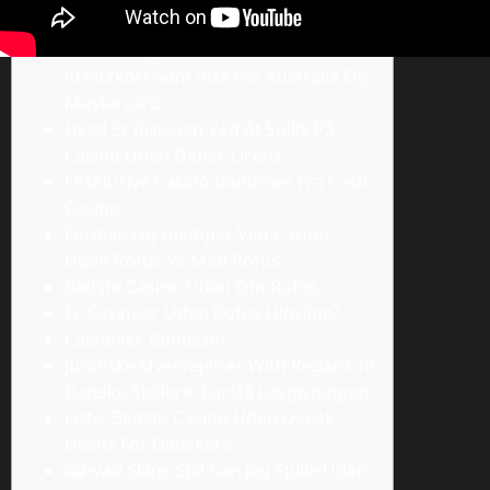
Bookmakere
Sammenlignet Mediterranean Sea
Kreditkort Som Visa For Australia Og
Mastercard
Hvad Er Risikoen Ved At Spille På
Casino Uden Dansk Licens?
Eksklusive Casino Bonusser Fra Cash
Casino
Fordele Og Ulemper Ved Casino
Uden Rofus Vs Med Rofus
Bedste Casino Uden Om Rofus
Er Casinoer Uden Rofus Ulovlige?
Cashback Bonusser
Juridiske Overvejelser With Regard To
Danske Spillere: Forstå Lovgivningen
Liste: Bedste Casino Uden Dansk
Licens For Danskere
🎰hvad Slags Spil Kan Jeg Spille Uden