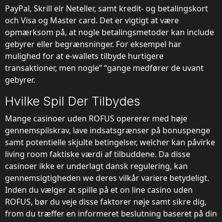
PayPal, Skrill elr Neteller, samt kredit- og betalingskort
och Visa og Master card. Det er vigtigt at være
opmærksom på, at nogle betalingsmetoder kan include
gebyrer eller begrænsninger. For eksempel har
mulighed for at e-wallets tilbyde hurtigere
transaktioner, men nogle” “gange medfører de uvant
gebyrer.
Hvilke Spil Der Tilbydes
Mange casinoer uden ROFUS opererer med høje
gennemspilskrav, lave indsatsgrænser på bonuspenge
samt potentielle skjulte betingelser, welcher kan påvirke
living room faktiske værdi af tilbuddene. Da disse
casinoer ikke er underlagt dansk regulering, kan
gennemsigtigheden we deres vilkår variere betydeligt.
Inden du vælger at spille på et on line casino uden
ROFUS, bør du veje disse faktorer nøje samt sikre dig,
from du træffer en informeret beslutning baseret på din