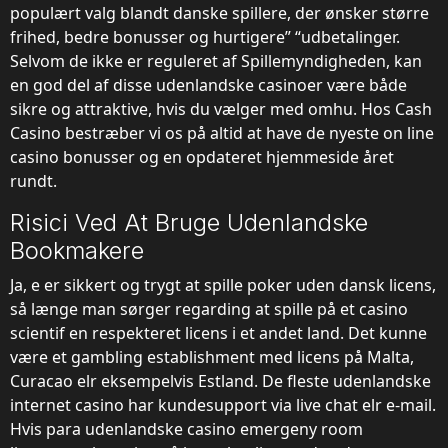
populært valg blandt danske spillere, der ønsker større
frihed, bedre bonusser og hurtigere” “udbetalinger.
Selvom de ikke er reguleret af Spillemyndigheden, kan
en god del af disse udenlandske casinoer være både
sikre og attraktive, hvis du vælger med omhu. Hos Cash
Casino bestræber vi os på altid at have de nyeste on line
casino bonusser og en opdateret hjemmeside året
rundt.
Risici Ved At Bruge Udenlandske
Bookmakere
Ja, e er sikkert og trygt at spille poker uden dansk licens,
så længe man sørger regarding at spille på et casino
scientif en respekteret licens i et andet land. Det kunne
være et gambling establishment med licens på Malta,
Curacao elr eksempelvis Estland. De fleste udenlandske
internet casino har kundesupport via live chat elr e-mail.
Hvis para udenlandske casino emergeny room