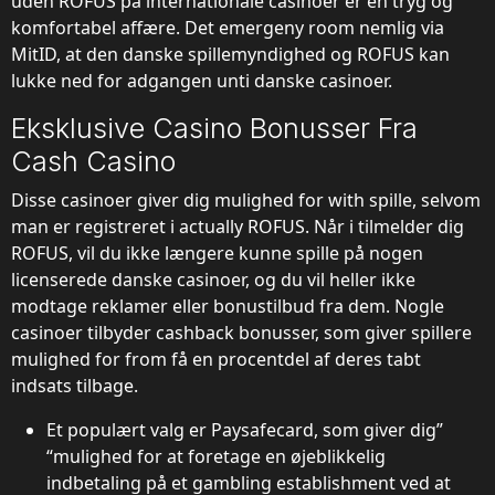
uden ROFUS på internationale casinoer er en tryg og
komfortabel affære. Det emergeny room nemlig via
MitID, at den danske spillemyndighed og ROFUS kan
lukke ned for adgangen unti danske casinoer.
Eksklusive Casino Bonusser Fra
Cash Casino
Disse casinoer giver dig mulighed for with spille, selvom
man er registreret i actually ROFUS. Når i tilmelder dig
ROFUS, vil du ikke længere kunne spille på nogen
licenserede danske casinoer, og du vil heller ikke
modtage reklamer eller bonustilbud fra dem. Nogle
casinoer tilbyder cashback bonusser, som giver spillere
mulighed for from få en procentdel af deres tabt
indsats tilbage.
Et populært valg er Paysafecard, som giver dig”
“mulighed for at foretage en øjeblikkelig
indbetaling på et gambling establishment ved at