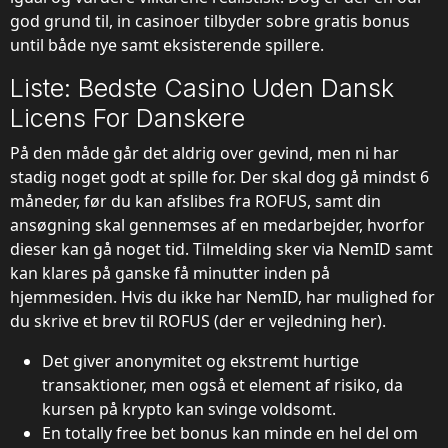
god grund til, in casinoer tilbyder sobre gratis bonus
until både nye samt eksisterende spillere.
Liste: Bedste Casino Uden Dansk
Licens For Danskere
På den måde går det aldrig over gevind, men ni har
stadig noget godt at spille for. Der skal dog gå mindst 6
måneder, før du kan afslibes fra ROFUS, samt din
ansøgning skal gennemses af en medarbejder, hvorfor
dieser kan gå noget tid. Tilmelding sker via NemID samt
kan klares på ganske få minutter inden på
hjemmesiden. Hvis du ikke har NemID, har mulighed for
du skrive et brev til ROFUS (der er vejledning her).
Det giver anonymitet og ekstremt hurtige
transaktioner, men også et element af risiko, da
kursen på krypto kan svinge voldsomt.
En totally free bet bonus kan minde en hel del om