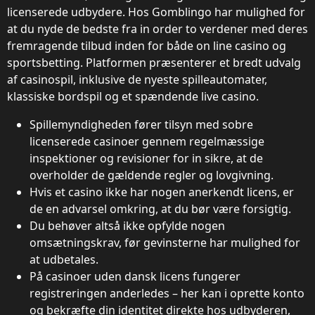
licenserede udbydere. Hos Gomblingo har mulighed for
at du nyde de bedste fra in order to verdener med deres
fremragende tilbud inden for både on line casino og
sportsbetting. Platformen præsenterer et bredt udvalg
af casinospil, inklusive de nyeste spilleautomater,
klassiske bordspil og et spændende live casino.
Spillemyndigheden fører tilsyn med sobre
licenserede casinoer gennem regelmæssige
inspektioner og revisioner for in sikre, at de
overholder de gældende regler og lovgivning.
Hvis et casino ikke har nogen anerkendt licens, er
de en advarsel omkring, at du bør være forsigtig.
Du behøver altså ikke opfylde nogen
omsætningskrav, før gevinsterne har mulighed for
at udbetales.
På casinoer uden dansk licens fungerer
registreringen anderledes – her kan i oprette konto
og bekræfte din identitet direkte hos udbyderen,