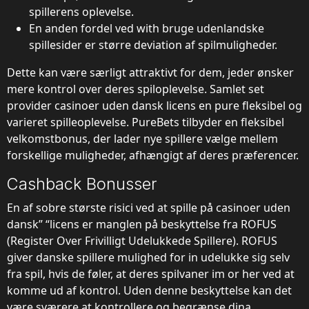
spillerens oplevelse.
En anden fordel ved with bruge udenlandske
spillesider er større deviation af spilmuligheder.
Dette kan være særligt attraktivt for dem, jeder ønsker
mere kontrol over deres spiloplevelse. Samlet set
provider casinoer uden dansk licens en pure fleksibel og
varieret spilleoplevelse. PureBets tilbyder en fleksibel
velkomstbonus, der lader nye spillere vælge mellem
forskellige muligheder, afhængigt af deres præferencer.
Cashback Bonusser
En af sobre største risici ved at spille på casinoer uden
dansk” “licens er manglen på beskyttelse fra ROFUS
(Register Over Frivilligt Udelukkede Spillere). ROFUS
giver danske spillere mulighed for in udelukke sig selv
fra spil, hvis de føler, at deres spilvaner im or her ved at
komme ud af kontrol. Uden denne beskyttelse kan det
være sværere at kontrollere og begrænse dina