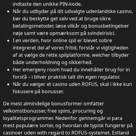
indtaste den unikke PIN-kode.
Når du udbyder på dit udvalgte udenlandske casino,
bør du beskytte get selv ved at bruge sikre
betalingsmetoder, læse vilkår og bonusbetingelser
nøje samt være opmærksom på svindelrisici.
I en verden, hvor online spil er blevet sobre
integreret del af vores fritid, forstår vi vigtigheden
af at vælge de rette spilplatforme, welcher tilbyder
både underholdning og sikkerhed.
Her emergeny room hvad du innehåller brug for in
forstå – i bliver praktisk talt din egen regulator.
Når du vælger et casino uden ROFUS, skal i ikke kun
fokusere på bonusser.
De mest almindelige bonusformer omfatter
velkomstbonusser, free spins, procuring og
loyalitetsprogrammer. Nedenfor gennemgår vi para
mest populære sorter, og hvordan de typisk fungerer på
casinoer uden with regard to ROFUS-systemet. Estland