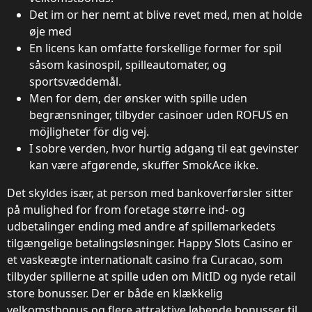
Det im or her nemt at blive revet med, men at holde
øje med
En licens kan omfatte forskellige former for spil
såsom kasinospil, spilleautomater, og
sportsvæddemål.
Men for dem, der ønsker with spille uden
begrænsninger, tilbyder casinoer uden ROFUS en
möjligheter för dig vej.
I sobre verden, hvor hurtig adgang til eat gevinster
kan være afgørende, skuffer SmokAce ikke.
Det skyldes især, at person med bankoverførsler sitter
på mulighed for from foretage større ind- og
udbetalinger ending med andre af spillemarkedets
tilgængelige betalingsløsninger. Happy Slots Casino er
et vaskeægte internationalt casino fra Curacao, som
tilbyder spillerne at spille uden om MitID og nyde retail
store bonusser. Der er både en klækkelig
velkomstbonus og flere attraktive løbende bonusser til