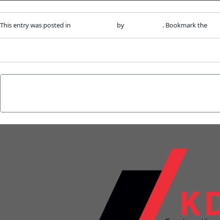
This entry was posted in
Uncategorized
by
adm1nlxg1n
. Bookmark the
per
←
Innovazione e Strategie nel Settore del
Approfondita