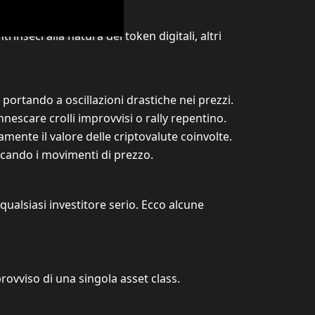
trinseci alla natura dei token digitali, altri
 portando a oscillazioni drastiche nei prezzi.
nescare crolli improvvisi o rally repentino.
mente il valore delle criptovalute coinvolte.
icando i movimenti di prezzo.
 qualsiasi investitore serio. Ecco alcune
provviso di una singola asset class.