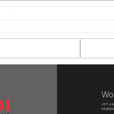
malink
.
 Gioco Digitale: Un’Analisi
Mine: Tra c
Wor
+971 4 4
info@kd