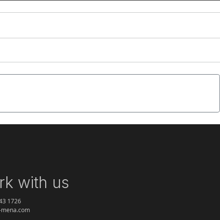
ombinazioni matematiche e sicurezza concreta
→
k with us
43 1726
i-mena.com