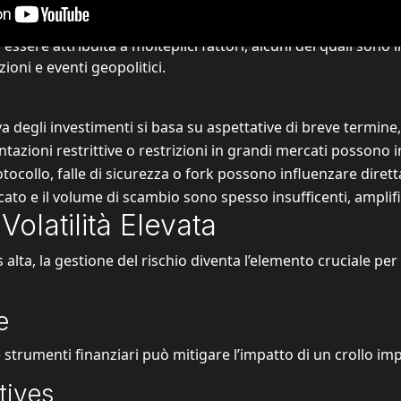
 mercato crypto: fattori chiave
essere attribuita a molteplici fattori, alcuni dei quali sono in
oni e eventi geopolitici.
va degli investimenti si basa su aspettative di breve termine,
azioni restrittive o restrizioni in grandi mercati possono in
ocollo, falle di sicurezza o fork possono influenzare diretta
ato e il volume di scambio sono spesso insufficenti, amplif
Volatilità Elevata
s alta
, la gestione del rischio diventa l’elemento cruciale per
e
 e strumenti finanziari può mitigare l’impatto di un crollo im
tives